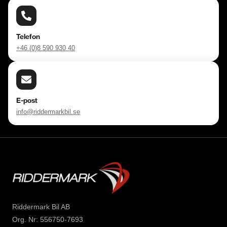
Telefon
+46 (0)8 590 930 40
E-post
info@riddermarkbil.se
Riddermark Bil AB
Org. Nr: 556750-7693