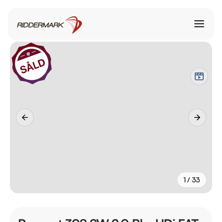
1 / 33
+
28
fler