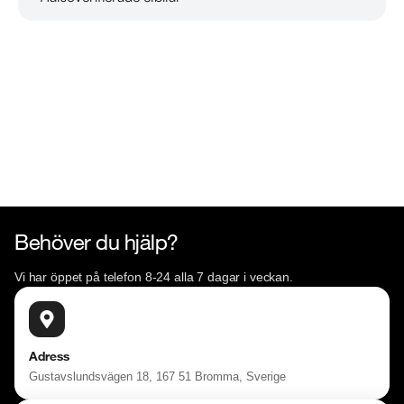
Läs mer om oss
Telefontider:

Måndag - Söndag 08:00 - 24:00

Besökstider i butik:

Måndag - Fredag 09:00 - 19:00

Lördag 10:00 - 18:00

Söndag 10:00 - 16:00

Välkomna!
Behöver du hjälp?
Vi har öppet på telefon 8-24 alla 7 dagar i veckan.
Adress
Gustavslundsvägen 18, 167 51 Bromma, Sverige