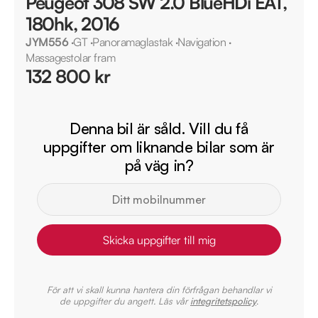
Peugeot 308 SW 2.0 BlueHDi EAT,
180hk, 2016
JYM556
·
GT
·
Panoramaglastak
·
Navigation
·
Massagestolar fram
132 800 kr
Denna bil är såld. Vill du få
uppgifter om liknande bilar som är
på väg in?
Skicka uppgifter till mig
För att vi skall kunna hantera din förfrågan behandlar vi
de uppgifter du angett. Läs vår
integritetspolicy
.