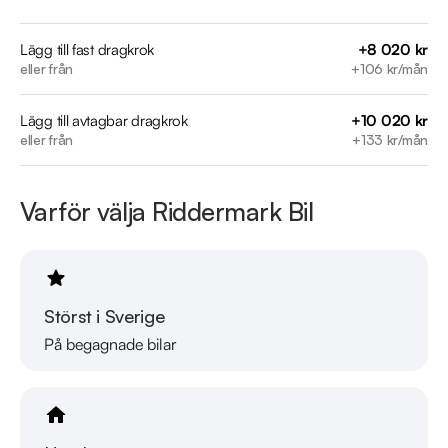
- Allure

- Motor & Kupévärmare

Lägg till fast dragkrok
+8 020 kr
eller från
+106 kr/mån
- Parkeringssensorer bak 

- Farthållare

Lägg till avtagbar dragkrok
+10 020 kr
- Keyless start

eller från
+133 kr/mån
- Start/Stopp-funktion

Jämför denna bil med någon av våra andra Peugeot 308 i 
Varför välja Riddermark Bil
lager. Se våra bilar på https://www.riddermarkbil.se/kopa-
bil/?series=308

Övrig information om bilen:

Störst i Sverige
Årsskatt på endast 1 103 kr

På begagnade bilar
Vid blandad körning är förbrukning endast 0.35L/mil

Besiktigad till och med 2026-04-30

Denna bil kan köpas med 12-48 mån garanti
