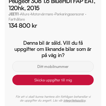
Peugeot 308 1.6 BlueHDI FAP EAT,
120hk, 2015
JEE111
·
Allure
·
Motorvärmare
·
Parkeringssensorer
·
Farthållare
134 800 kr
Denna bil är såld. Vill du få
uppgifter om liknande bilar som är
på väg in?
Skicka uppgifter till mig
För att vi skall kunna hantera din förfrågan behandlar vi
de uppgifter du angett. Läs vår
integritetspolicy
.