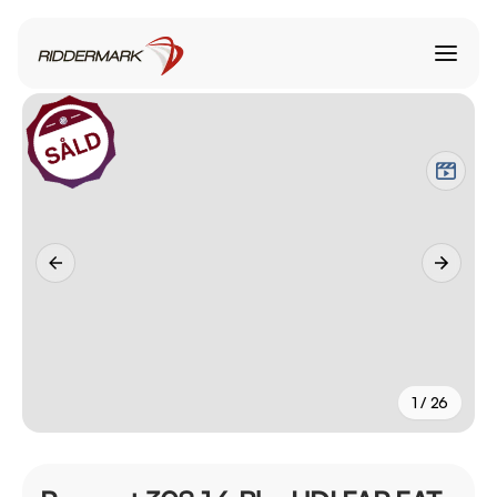
1 / 26
+
21
fler