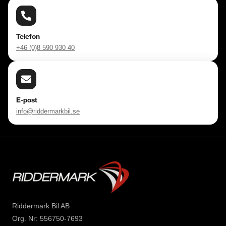
Välkomna!
Telefon
+46 (0)8 590 930 40
E-post
info@riddermarkbil.se
Riddermark Bil AB
Org. Nr: 556750-7693