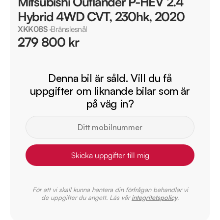
Mitsubishi Outlander P-HEV 2.4
Hybrid 4WD CVT, 230hk, 2020
XKK08S
·
Bränslesnål
279 800 kr
Denna bil är såld. Vill du få
uppgifter om liknande bilar som är
på väg in?
Skicka uppgifter till mig
För att vi skall kunna hantera din förfrågan behandlar vi
de uppgifter du angett. Läs vår
integritetspolicy
.