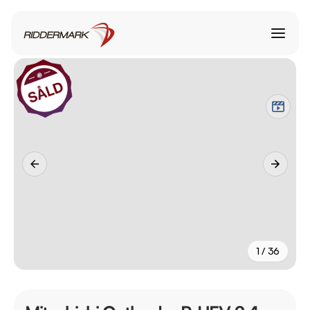
1 / 36
+
31
fler