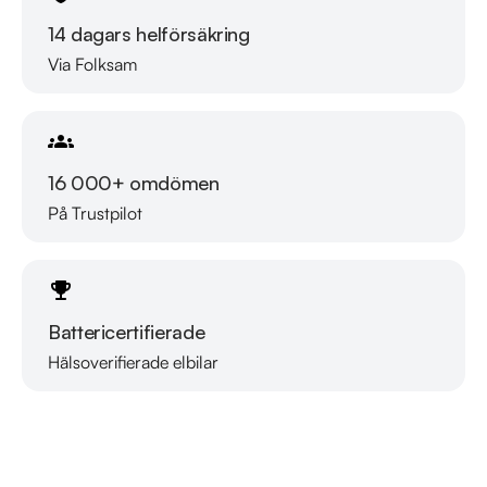
försäkring kostnadsfritt i samarbete med Folksam, vi tar gärna 
14 dagars helförsäkring
din gamla bil i inbyte. Kontakta anläggningen för mer 
Via Folksam
information.

Telefontider:

Måndag - Söndag 08:00 - 24:00

16 000+ omdömen
På Trustpilot
Besökstider i butik:

Måndag - Fredag 09:00 - 19:00

Lördag 10:00 - 18:00

Söndag 10:00 - 16:00

Battericertifierade
Välkomna!
Hälsoverifierade elbilar
Läs mer om oss