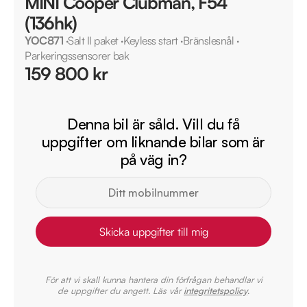
MINI Cooper Clubman, F54
(136hk)
YOC871
·
Salt II paket
·
Keyless start
·
Bränslesnål
·
Parkeringssensorer bak
159 800 kr
Denna bil är såld. Vill du få
uppgifter om liknande bilar som är
på väg in?
Skicka uppgifter till mig
För att vi skall kunna hantera din förfrågan behandlar vi
de uppgifter du angett. Läs vår
integritetspolicy
.