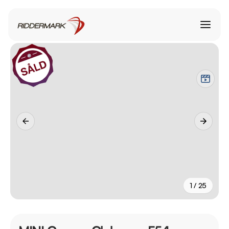
1 / 25
+
20
fler