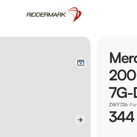
Mer
200 
7G-D
ZWY726
·
Pan
344