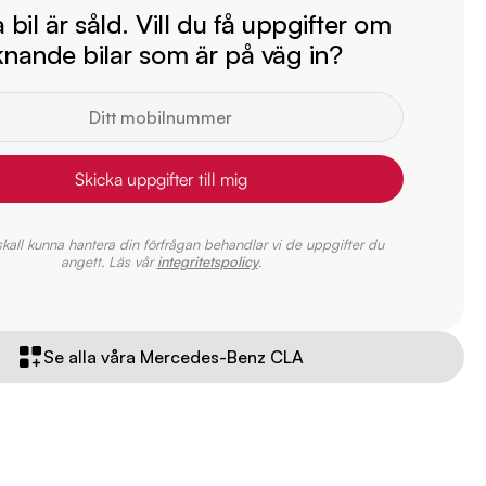
bil är såld. Vill du få uppgifter om
iknande bilar som är på väg in?
Skicka uppgifter till mig
 skall kunna hantera din förfrågan behandlar vi de uppgifter du
angett. Läs vår
integritetspolicy
.
Se alla våra Mercedes-Benz CLA