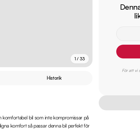
Denna 
l
1 / 33
För att vi
+
28
fler
Historik
ch komfortabel bil som inte kompromissar på 
digna komfort så passar denna bil perfekt för 