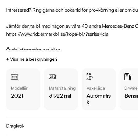
Intresserad? Ring gärna och boka tid för provkörning eller om d
Jämför denna bil med någon av våra 40 andra Mercedes-Benz CLA 
https://www.riddermarkbil.se/kopa-bil/?series=cla

Övrig information om bilen:

Vid landsvägskörning är förbrukning endast 4,7 L/100km

+ Visa hela beskrivningen
Besiktigad till och med 2024-05-31

Senast servad 2023-11-01

Väldokumenterad Servicehistorik

Modellår
Mätarställning
Växellåda
Drivme
Denna bil kan köpas med 12-48 mån garanti

2021
3 922 mil
Automatis
Bensi
k
Servicehistorik:

2022-04-08 - 826 mil

2023-11-01 - 3922 mil

Dragkrok