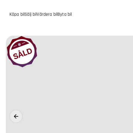
Köpa bil
Sälj bil
Värdera bil
Byta bil