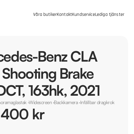
Våra butiker
Kontakt
Kundservice
Lediga tjänster
cedes-Benz CLA
Shooting Brake
CT, 163hk, 2021
oramaglastak
·
Widescreen
·
Backkamera
·
Infällbar dragkrok
 400 kr