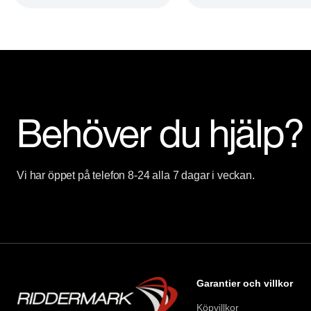
Besökstider i butik:

Måndag - Fredag 09:00 - 19:00

Lördag 10:00 - 18:00

Söndag 10:00 - 16:00

Välkomna!
Behöver du hjälp?
Vi har öppet på telefon 8-24 alla 7 dagar i veckan.
Garantier och villkor
Köpvillkor