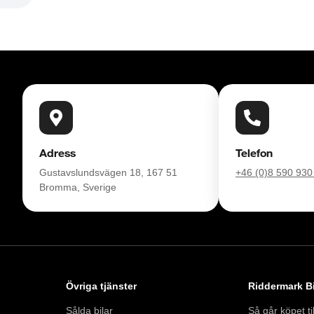
Adress
Telefon
Gustavslundsvägen 18, 167 51
+46 (0)8 590 930
Bromma, Sverige
Övriga tjänster
Riddermark Bi
Sålda bilar
Så går köpet til