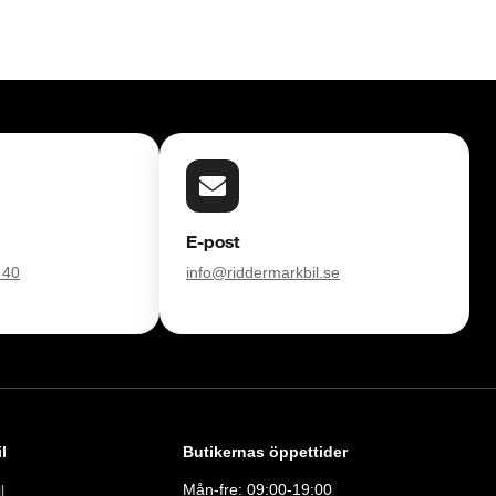
E-post
 40
info@riddermarkbil.se
l
Butikernas öppettider
Mån-fre: 09:00-19:00
l