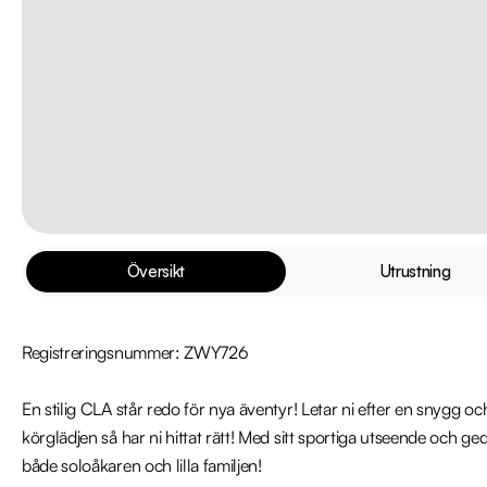
Översikt
Utrustning
Registreringsnummer: ZWY726

En stilig CLA står redo för nya äventyr! Letar ni efter en snygg o
körglädjen så har ni hittat rätt! Med sitt sportiga utseende och ge
både soloåkaren och lilla familjen!
