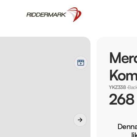
Merc
Komb
YKZ338
·
Bac
268
Denna 
l