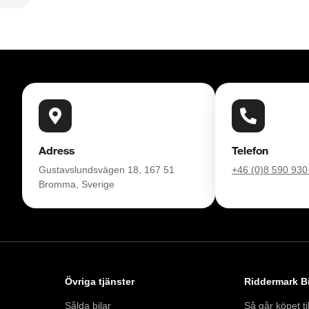
Adress
Telefon
Gustavslundsvägen 18, 167 51
+46 (0)8 590 930
Bromma, Sverige
Övriga tjänster
Riddermark Bi
Sålda bilar
Så går köpet til