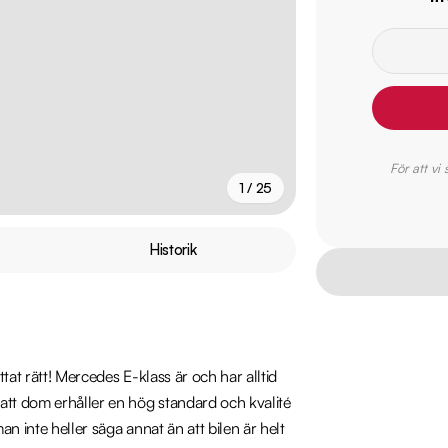
För att vi
1 / 25
+
20
fler
Historik
tat rätt! Mercedes E-klass är och har alltid 
att dom erhåller en hög standard och kvalité 
n inte heller säga annat än att bilen är helt 