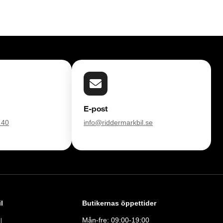
E-post
 40
info@riddermarkbil.se
l
Butikernas öppettider
Mån-fre: 09:00-19:00
l