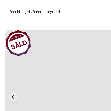
Köpa bil
Sälj bil
Värdera bil
Byta bil