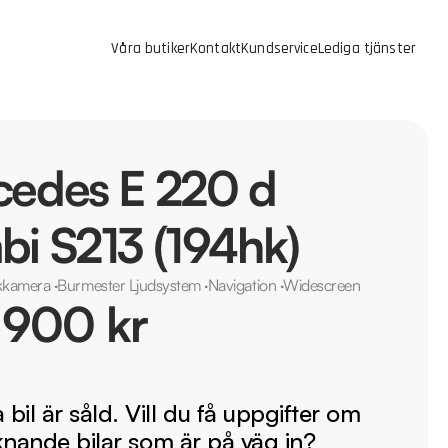
Våra butiker
Kontakt
Kundservice
Lediga tjänster
edes E 220 d
i S213 (194hk)
kkamera
·
Burmester Ljudsystem
·
Navigation
·
Widescreen
 900 kr
bil är såld. Vill du få uppgifter om
iknande bilar som är på väg in?