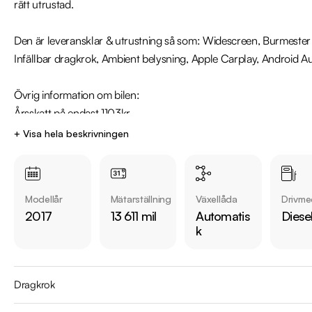
rätt utrustad. 

Den är leveransklar & utrustning så som: Widescreen, Burmester 
Infällbar dragkrok, Ambient belysning, Apple Carplay, Android Au
Övrig information om bilen:

Årsskatt på endast 1103kr

Besiktigad till och med 2023-05-31

+ Visa hela beskrivningen
Vid blandad körning är förbrukning endast 0,42l/mil.

Väldokumenterad Servicehistorik

Modellår
Mätarställning
Växellåda
Drivme
Servicehistorik:

2017
13 611 mil
Automatis
Diese
2018-01-15 - 2848 mil

k
2018-10-15 - 5561 mil

2019-07-31 - 8005 mil

2020-04-16 - 10552 mil

Dragkrok
2022-05-30 - 13417 mil
