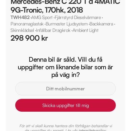
Mercedes-Benz C 220 T d 4MATIC
9G-Tronic, 170hk, 2018
TWH482
·
AMG Sport
·
Fjärrstyrd Dieselvärmare
·
Panoramaglastak
·
Burmester Ljudsystem
·
Backkamera
·
Skinnklädsel
·
Infällbar Dragkrok
·
Ambient Light
298 900 kr
Denna bil är såld. Vill du få
uppgifter om liknande bilar som är
på väg in?
Skicka uppgifter till mig
För att vi skall kunna hantera din förfrågan behandlar vi
de uppgifter du angett. Läs vår
integritetspolicy
.