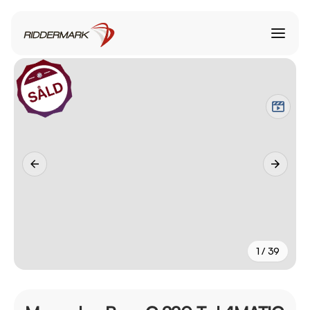
1 / 39
+
34
fler