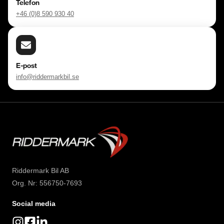
Telefon
+46 (0)8 590 930 40
E-post
info@riddermarkbil.se
Riddermark Bil AB
Org. Nr: 556750-7693
Social media