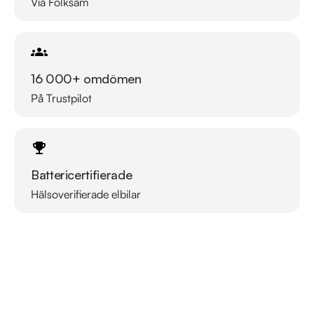
Via Folksam
Besök

https://www.riddermarkbil.se/kopa-bil/mercedes-
benz/pyt812/

16 000+ omdömen
för att:

På Trustpilot
• Se närbilder och film på bilen

• Reservera bilen direkt online

• Få mer info om utrustning och tillval

Battericertifierade
RIDDERMARK BIL TRYGGHETSPAKET:

Skydda din bil med vårt trygghetspaket. Välj mellan 12-60 
Hälsoverifierade elbilar
Läs mer om oss
månaders garanti och komplettera med extra 
hjuluppsättningar till bra priser. Gör ditt bilköp tryggt och 
enkelt hos oss.

Med korta lagertider försvinner våra bilar snabbt! Ring oss 
idag för att reservera din bil: 08-572 142 41. Vi erbjuder även 