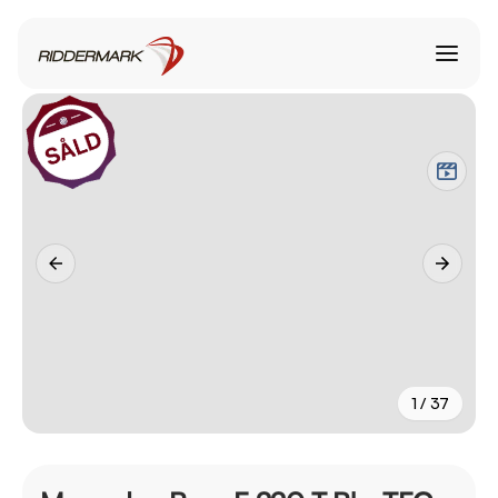
1 / 37
+
32
fler