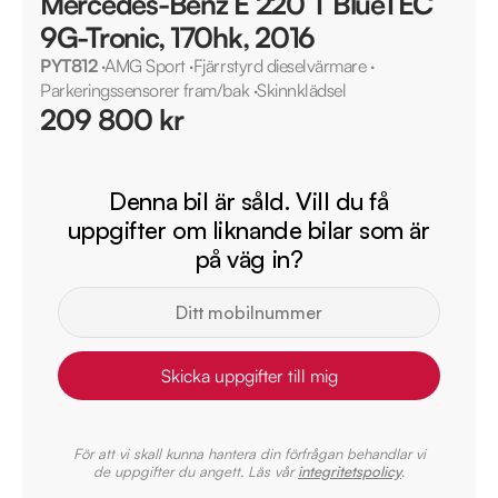
Mercedes-Benz E 220 T BlueTEC
9G-Tronic, 170hk, 2016
PYT812
·
AMG Sport
·
Fjärrstyrd dieselvärmare
·
Parkeringssensorer fram/bak
·
Skinnklädsel
209 800 kr
Denna bil är såld. Vill du få
uppgifter om liknande bilar som är
på väg in?
Skicka uppgifter till mig
För att vi skall kunna hantera din förfrågan behandlar vi
de uppgifter du angett. Läs vår
integritetspolicy
.