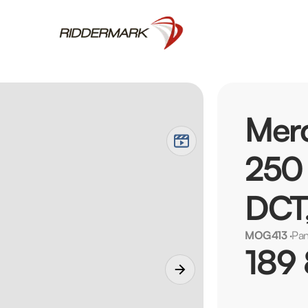
Mer
250
DCT,
MOG413
·
Pan
189