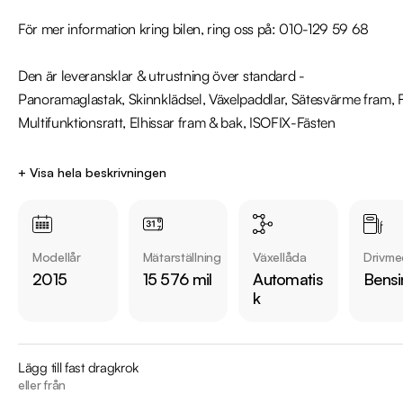
För mer information kring bilen, ring oss på: 010-129 59 68

Den är leveransklar & utrustning över standard -

Panoramaglastak, Skinnklädsel, Växelpaddlar, Sätesvärme fram, Far
Multifunktionsratt, Elhissar fram & bak, ISOFIX-Fästen

Jämför denna bil med någon av våra 91 andra Mercedes-Benz CLA i
+ Visa hela beskrivningen
https://www.riddermarkbil.se/kopa-bil/?series=cla

Övrig information om bilen:

Modellår
Mätarställning
Växellåda
Drivme
Årsskatt på endast 1240kr

2015
15 576 mil
Automatis
Bensi
Vid blandad körning är förbrukningen endast 6,4l/100km

k
Besiktigad till och med 2025-09-30

Denna bil kan köpas med 12-60 mån garanti

Lägg till fast dragkrok
Besök

eller från