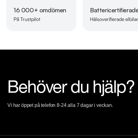
Måndag - Fredag 09:00 - 19:00

16 000+ omdömen
Battericertifierad
Lördag 10:00 - 18:00

På Trustpilot
Hälsoverifierade elbila
Söndag 10:00 - 16:00

Välkomna!
Behöver du hjälp?
Vi har öppet på telefon 8-24 alla 7 dagar i veckan.