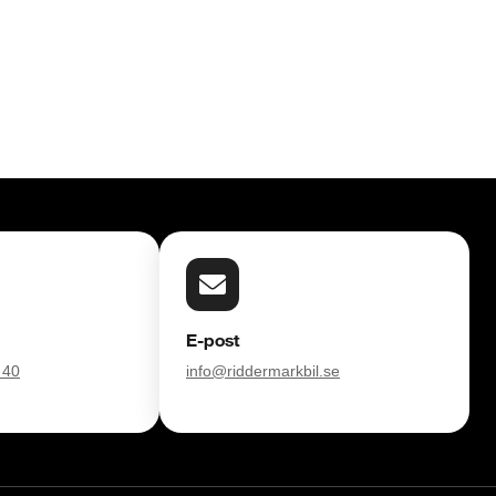
E-post
 40
info@riddermarkbil.se