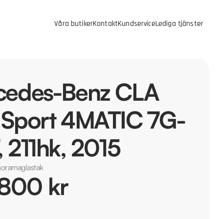
Våra butiker
Kontakt
Kundservice
Lediga tjänster
cedes-Benz CLA
 Sport 4MATIC 7G-
 211hk, 2015
oramaglastak
 800 kr