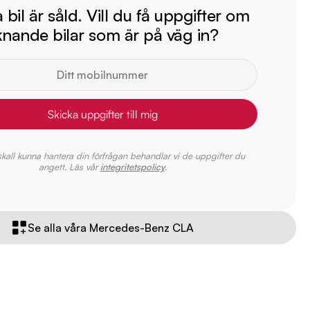
bil är såld. Vill du få uppgifter om
iknande bilar som är på väg in?
Skicka uppgifter till mig
 skall kunna hantera din förfrågan behandlar vi de uppgifter du
angett. Läs vår
integritetspolicy
.
Se alla våra Mercedes-Benz CLA