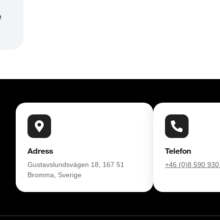
e
r
Adress
Telefon
Gustavslundsvägen 18, 167 51
+46 (0)8 590 930
Bromma, Sverige