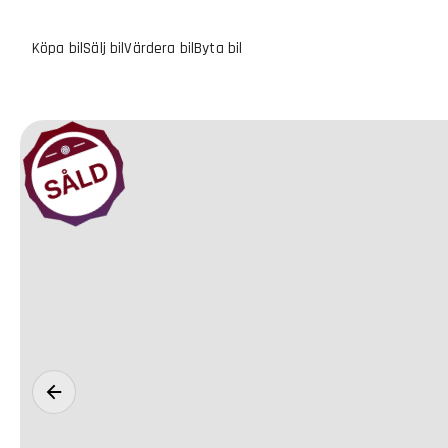
Köpa bil
Sälj bil
Värdera bil
Byta bil