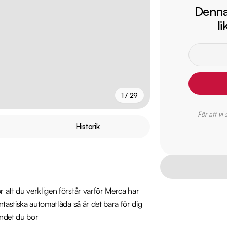
Denna 
l
1 / 29
För att vi
+
24
fler
Historik
 att du verkligen förstår varför Merca har 
ntastiska automatlåda så är det bara för dig 
andet du bor
