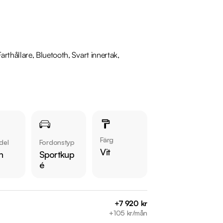
thållare, Bluetooth, Svart innertak, 
 lager. Se våra bilar på 
Färg
del
Fordonstyp
Vit
n
Sportkup
é
+7 920 kr
+105 kr/mån