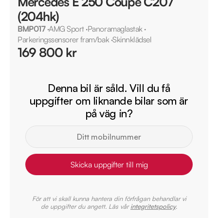
Mercedes E 250 Coupé C207
(204hk)
BMP017
·
AMG Sport
·
Panoramaglastak
·
Parkeringssensorer fram/bak
·
Skinnklädsel
169 800 kr
Denna bil är såld. Vill du få
uppgifter om liknande bilar som är
på väg in?
Skicka uppgifter till mig
För att vi skall kunna hantera din förfrågan behandlar vi
de uppgifter du angett. Läs vår
integritetspolicy
.