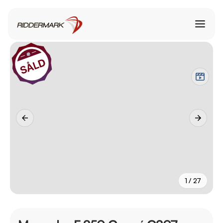
1 / 27
+
22
fler