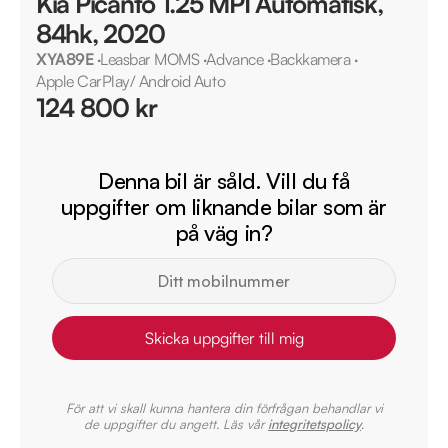
Kia Picanto 1.25 MPI Automatisk,
84hk, 2020
XYA89E
·
Leasbar MOMS
·
Advance
·
Backkamera
·
Apple CarPlay/ Android Auto
124 800 kr
Denna bil är såld. Vill du få
uppgifter om liknande bilar som är
på väg in?
Skicka uppgifter till mig
För att vi skall kunna hantera din förfrågan behandlar vi
de uppgifter du angett. Läs vår
integritetspolicy
.