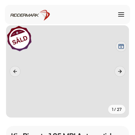
1 / 27
+
22
fler