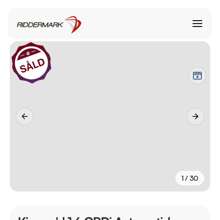
1 / 30
+
25
fler