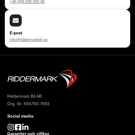
+46 (0)8 590 930 40
E-post
info@riddermarkbil.se
Riddermark Bil AB
Org. Nr: 556750-7693
Social media
Garantier och villkor