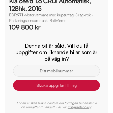
Kia cee'd 1.6 CRDi Automatisk,
128hk, 2015
EDR971
·
Motorvärmare med kupéuttag
·
Dragkrok
·
Parkeringssensorer bak
·
Rattvärme
109 800 kr
Denna bil är såld. Vill du få
uppgifter om liknande bilar som är
på väg in?
Skicka uppgifter till mig
För att vi skall kunna hantera din förfrågan behandlar vi
de uppgifter du angett. Läs vår
integritetspolicy
.