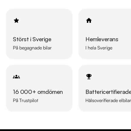
Årsskatt på endast 360kr

Vid blandad körning är förbrukning endast 0,39l/mil

Besiktigad till och med 2024-05-31

Väldokumenterad Servicehistorik

Denna bil kan köpas med 12-48 mån garanti

Störst i Sverige
Hemleverans
Servicehistorik:

På begagnade bilar
I hela Sverige
2018-02-08 - 1362 mil

2019-02-07 - 2847 mil

2020-01-20 - 4370 mil

2021-01-15 - 5618 mil

2022-01-10 - 6904 mil

16 000+ omdömen
Battericertifierad
2023-11-15 - 7779 mil

På Trustpilot
Hälsoverifierade elbila
Besök

https://www.riddermarkbil.se/kopa-bil/hyundai/jot204/

för att:

• Se närbilder och film på bilen
