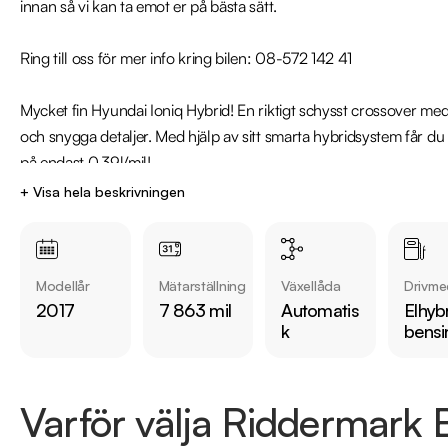
innan så vi kan ta emot er på bästa sätt.  

Ring till oss för mer info kring bilen: 08-572 142 41

Mycket fin Hyundai Ioniq Hybrid! En riktigt schysst crossover me
och snygga detaljer. Med hjälp av sitt smarta hybridsystem får du
på endast 0,39l/mil!

+ Visa hela beskrivningen
Den är leveransklar & utrustning över standard - 

Premium paket, Motor & kupévärmare, Skinnklädsel, Elstol förare 
Adaptiv farthållare, Lane assist, Döda vinkel varnare, Backkamera
Modellår
Mätarställning
Växellåda
Drivme
fram/bak, Välservad och mycket mer!

2017
7 863 mil
Automatis
Elhybr
k
bensi
Jämför denna bil med någon av våra andra Hyundai Ioniq i lager. S
https://www.riddermarkbil.se/kopa-bil/?series=ioniq

Varför välja Riddermark B
Övrig information om bilen:
