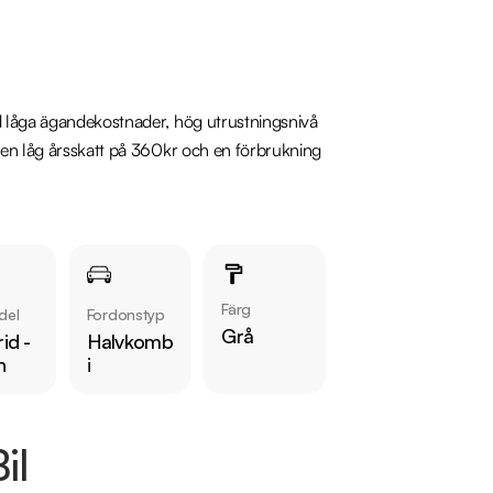
d låga ägandekostnader, hög utrustningsnivå 
 en låg årsskatt på 360kr och en förbrukning 
med minne, Multifunktionsratt, Rattvärme, 
, Navigation, LED-strålkastare, Sätesvärme 
Färg
del
Fordonstyp
Grå
id -
Halvkomb
n
i
e våra bilar på 
il