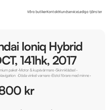
Våra butiker
Kontakt
Kundservice
Lediga tjänster
dai Ioniq Hybrid
DCT, 141hk, 2017
mium paket
·
Motor & kupévärmare
·
Skinnklädsel
·
Navigation
·
Döda vinkel varnare
·
Elstol förare med minne
·
 800 kr