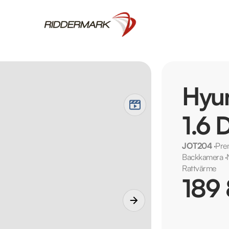
Hyun
1.6 
JOT204
·
Pre
Backkamera
·
Rattvärme
189