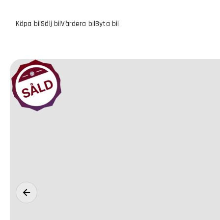
Köpa bil
Sälj bil
Värdera bil
Byta bil