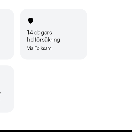
14 dagars
helförsäkring
Via Folksam
Läs mer om oss
e
r