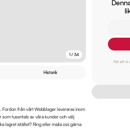
Denna 
l
1 / 34
För att vi
+
29
fler
Historik
. Fordon från vårt Webblager levereras inom 
r som tusentals av våra kunder och välj 
 lagret istället? Ring eller maila oss gärna 