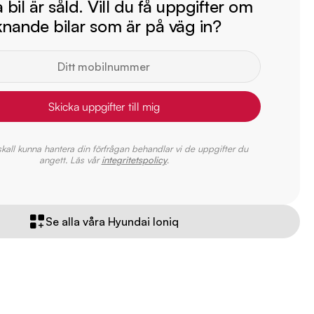
bil är såld. Vill du få uppgifter om
iknande bilar som är på väg in?
Skicka uppgifter till mig
 skall kunna hantera din förfrågan behandlar vi de uppgifter du
angett. Läs vår
integritetspolicy
.
Se alla våra Hyundai Ioniq