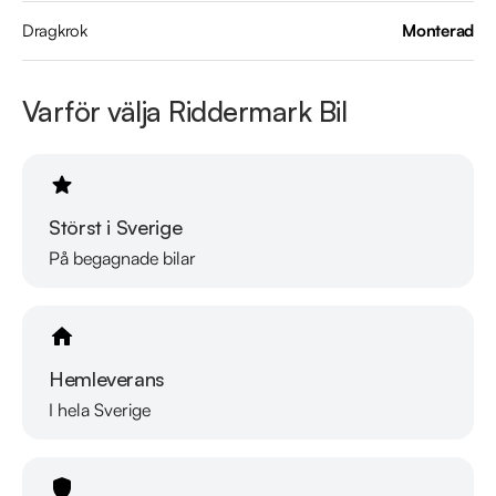
går till.

Dragkrok
Monterad
https://www.youtube.com/watch?v=EvmgI7cNqkUFWD86J 

Varför välja Riddermark Bil
Telefontider:

Måndag - Söndag 08:00 - 24:00

Besökstider i butik:

Störst i Sverige
Måndag - Fredag 09:00 - 19:00

Lördag 10:00 - 17:00

På begagnade bilar
Söndag 10:00 - 16:00

Välkomna!
Hemleverans
I hela Sverige