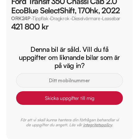
Ford Transit 350 Chassi Cab 2.0
EcoBlue SelectShift, 170hk, 2022
ORK24P
·
Tippflak
·
Dragkrok
·
Dieselvärmare
·
Leasebar
421 800 kr
Denna bil är såld. Vill du få
uppgifter om liknande bilar som är
på väg in?
Skicka uppgifter till mig
För att vi skall kunna hantera din förfrågan behandlar vi
de uppgifter du angett. Läs vår
integritetspolicy
.