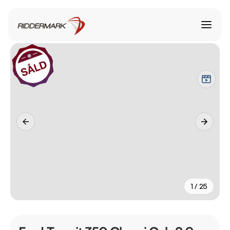
1 / 25
+
20
fler