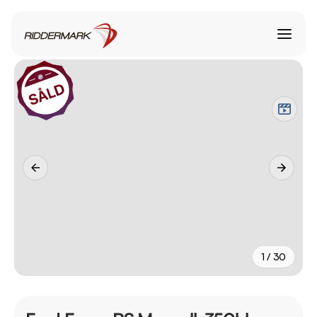
1 / 30
+
25
fler