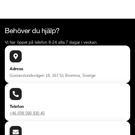
https://vimeo.com/1011323016

Telefontider: 

Måndag - Söndag: 08:00 - 24:00 

Behöver du hjälp?
Besökstider i butik: 

Vi har öppet på telefon 8-24 alla 7 dagar i veckan.
Måndag - Fredag: 09:00 - 19:00 

Lördag:  10:00 - 18:00 

Söndag: 10:00 - 16:00 

Adress
Gustavslundsvägen 18, 167 51 Bromma, Sverige
Välkomna!
Telefon
+46 (0)8 590 930 40