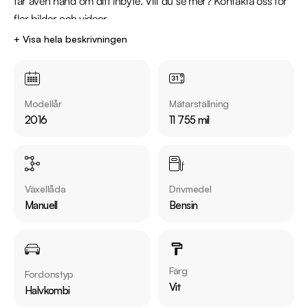
tar även hand om ditt inbyte. Vill du se mer? Kontakta oss för 
fler bilder och videor.

+ Visa hela beskrivningen
Kontakta oss för mer information:

Telefon: 08-572 142 41 

Mejladress: webblager@riddermarkbil.se 

Modellår
Mätarställning
Adress: Kalkstensgatan 21A, 64547, Strängnäs

2016
11 755 mil
Därför ska du välja Riddermark Bil: 

* Störst i Sverige på begagnade bilar

* Erbjuder hemleverans i hela Sverige

Växellåda
Drivmedel
* 14 dagars helförsäkring via Folksam

Manuell
Bensin
* Över 10 tusen omdömen på Trustpilot 

* Våra bilar är testade på över 100 punkter

* Kvalitetssäkrade bilar

Färg
Fordonstyp
Jämför denna bil med någon av våra andra Ford Focus i lager. 
Vit
Halvkombi
Se våra bilar på https://www.riddermarkbil.se/kopa-bil/?