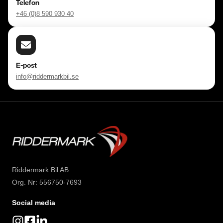
Telefon
+46 (0)8 590 930 40
E-post
info@riddermarkbil.se
Riddermark Bil AB
Org. Nr: 556750-7693
Social media