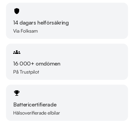
* 14 dagars helförsäkring via Folksam

* Över 10 tusen omdömen på Trustpilot 

* Våra bilar är testade på över 100 punkter

14 dagars helförsäkring
* Kvalitetssäkrade bilar

Via Folksam
Välkommen till Riddermark Bil AB - Sveriges största 
märkesoberoende bilfirma! Alla våra bilar är leveransklara och 
vi erbjuder hemleverans i hela Sverige 7 dagar i veckan.

16 000+ omdömen
På Trustpilot
Eftersom vi har väldigt korta lagertider på våra bilar, så 
rekommenderar vi våra kunder att ringa oss på 010-129 59 
68 för att kontrollera att fordonet finns kvar! Vi ordnar en 
finansiering som passar just dina behov och erbjuder 14 dagar 
Battericertifierade
försäkring kostnadsfritt i samarbete med Folksam, vi tar gärna 
din gamla bil i inbyte. Kontakta anläggningen för mer 
Hälsoverifierade elbilar
Läs mer om oss
information.
