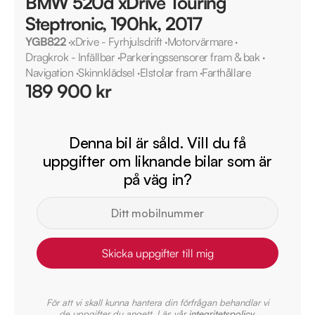
BMW 520d xDrive Touring
Steptronic, 190hk, 2017
YGB822
·
xDrive - Fyrhjulsdrift
·
Motorvärmare
·
Dragkrok - Infällbar
·
Parkeringssensorer fram & bak
·
Navigation
·
Skinnklädsel
·
Elstolar fram
·
Farthållare
189 900 kr
Denna bil är såld. Vill du få
uppgifter om liknande bilar som är
på väg in?
Skicka uppgifter till mig
För att vi skall kunna hantera din förfrågan behandlar vi
de uppgifter du angett. Läs vår
integritetspolicy
.