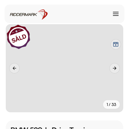
1 / 33
+
28
fler