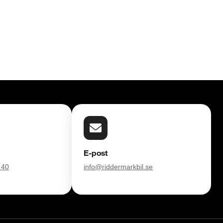
E-post
 40
info@riddermarkbil.se