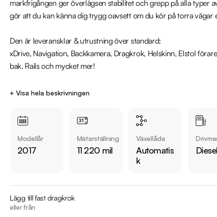
markfrigången ger överlägsen stabilitet och grepp på alla typer 
gör att du kan känna dig trygg oavsett om du kör på torra vägar e
Den är leveransklar & utrustning över standard:

xDrive, Navigation, Backkamera, Dragkrok, Helskinn, Elstol föra
bak, Rails och mycket mer! 

Jämför denna bil med någon av våra 48 andra BMW X3 i lager. Se 
+ Visa hela beskrivningen
https://www.riddermarkbil.se/kopa-bil/?series=x3

Modellår
Mätarställning
Växellåda
Drivme
Övrig information om bilen:

2017
11 220 mil
Automatis
Diese
Årsskatt på endast 2406kr

k
Vid landsvägskörning är förbrukning endast 0.49l/mil

Besiktigad till och med 2025-02-28

Väldokumenterad Servicehistorik

Lägg till fast dragkrok
Denna bil kan köpas med 12-48 mån garanti

eller från