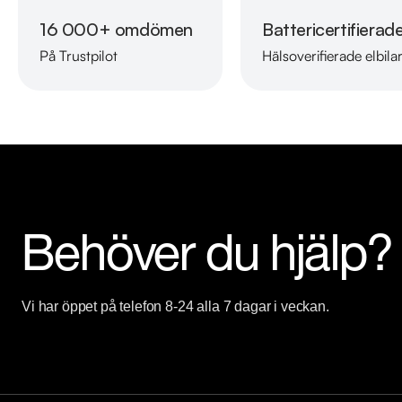
Eftersom vi har väldigt korta lagertider på våra bilar rekommende
16 000+ omdömen
Battericertifierad
87040 för att kontrollera att fordonet finns kvar! Vi ordnar en fi
På Trustpilot
Hälsoverifierade elbila
gärna din bil i inbyte.

Telefontider:

Måndag - Söndag 08:00 - 24:00

Besökstider i butik:

Måndag - Fredag 09:00 - 19:00

Lördag 10:00 - 18:00

Behöver du hjälp?
Söndag 10:00 - 16:00

Välkomna!
Vi har öppet på telefon 8-24 alla 7 dagar i veckan.