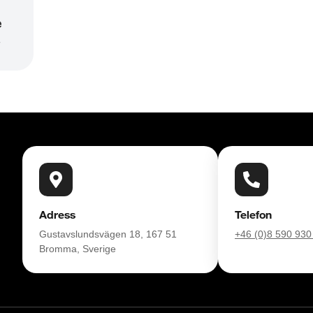
rar vi våra kunder att ringa oss på 063-
e
nansiering som passar just dina behov och tar 
r
Adress
Telefon
Gustavslundsvägen 18, 167 51
+46 (0)8 590 930
Bromma, Sverige