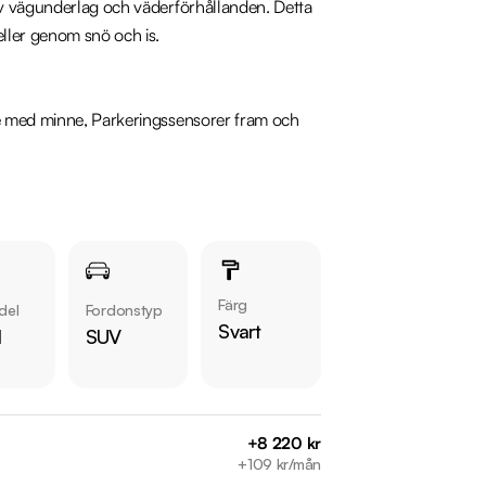
av vägunderlag och väderförhållanden. Detta 
ller genom snö och is.

re med minne, Parkeringssensorer fram och 
våra bilar på 
Färg
del
Fordonstyp
Svart
l
SUV
+8 220 kr
+109 kr/mån