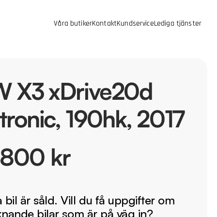
Våra butiker
Kontakt
Kundservice
Lediga tjänster
 X3 xDrive20d
tronic, 190hk, 2017
 800 kr
bil är såld. Vill du få uppgifter om
iknande bilar som är på väg in?