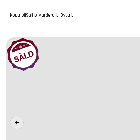
Köpa bil
Sälj bil
Värdera bil
Byta bil