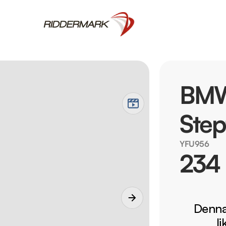
BMW
Step
YFU956
234
Denna 
l