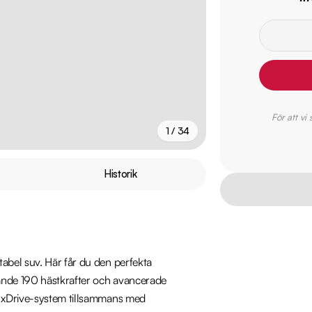
För att vi
1 / 34
+
29
fler
Historik
abel suv. Här får du den perfekta 
ande 190 hästkrafter och avancerade 
s xDrive-system tillsammans med 