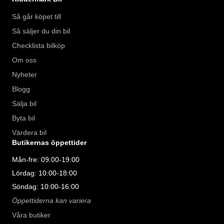
idag för att reservera din bil: 063-870 40. Vi erbjuder även 
Så går köpet till
skräddarsydd finansiering och 14 dagars fri försäkring från 
Så säljer du din bil
Folksam

Checklista bilköp
Se hur vi genomför våra tester här:

Om oss
https://www.youtube.com/watch?v=EvmgI7cNqkUFWD86J 

Nyheter
Blogg
Telefontider:  

Sälja bil
Måndag - Söndag: 08:00 - 24:00  

Byta bil
Värdera bil
Besökstider i butik:  

Butikernas öppettider
Måndag - Fredag: 09:00 - 19:00  

Mån-fre: 09:00-19:00
Lördag: 10:00 - 18:00  

Lördag: 10:00-18:00
Söndag: 10:00 - 16:00  

Söndag: 10:00-16:00
Öppettiderna kan variera
Välkomna!
Våra butiker