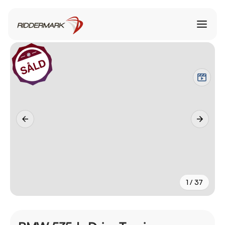
1 / 37
+
32
fler