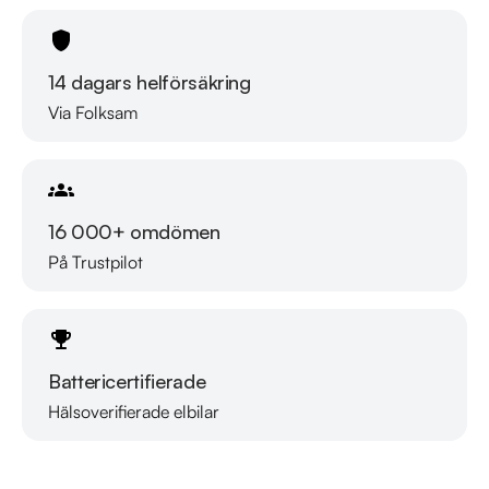
- Körglädje med Enastående Komfort: Oavsett om du kör på 
motorvägen eller stadens gator, erbjuder denna bil en 
14 dagars helförsäkring
suverän balans mellan prestanda och komfort.

Via Folksam
Ta steget mot din drömbil – boka en provkörning idag och 
upplev BMW 535!

16 000+ omdömen
 Kontakta oss för mer information:

På Trustpilot
Telefon: 08-572 142 36 

Mejladress: tyreso@riddermarkbil.se

Adress: Mediavägen 20, 135 48, Tyresö

Battericertifierade
Köp din drömbil hos Riddermark Bil Tyresö!

Hälsoverifierade elbilar
Läs mer om oss
Välkommen till Riddermark Bil Tyresö- din destination för ett 
smidigt bilköp. Vi erbjuder ett brett utbud av kvalitetsbilar och 