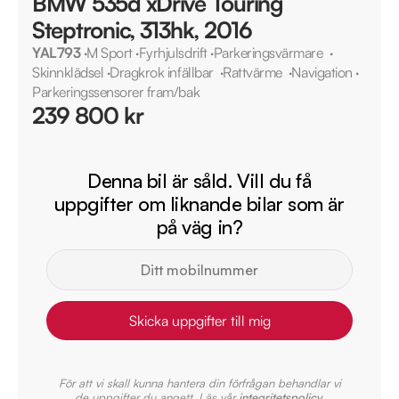
BMW 535d xDrive Touring
Steptronic, 313hk, 2016
YAL793
·
M Sport
·
Fyrhjulsdrift
·
Parkeringsvärmare
·
Skinnklädsel
·
Dragkrok infällbar
·
Rattvärme
·
Navigation
·
Parkeringssensorer fram/bak
239 800 kr
Denna bil är såld. Vill du få
uppgifter om liknande bilar som är
på väg in?
Skicka uppgifter till mig
För att vi skall kunna hantera din förfrågan behandlar vi
de uppgifter du angett. Läs vår
integritetspolicy
.