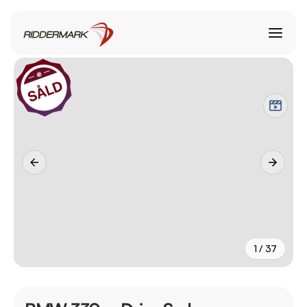
1 / 37
+
32
fler