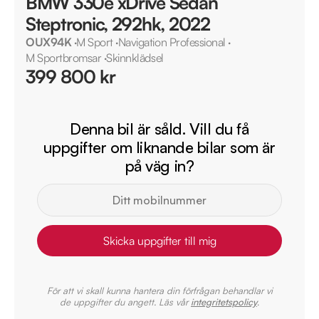
BMW 330e xDrive Sedan
Steptronic, 292hk, 2022
OUX94K
·
M Sport
·
Navigation Professional
·
M Sportbromsar
·
Skinnklädsel
399 800 kr
Denna bil är såld. Vill du få
uppgifter om liknande bilar som är
på väg in?
Skicka uppgifter till mig
För att vi skall kunna hantera din förfrågan behandlar vi
de uppgifter du angett. Läs vår
integritetspolicy
.