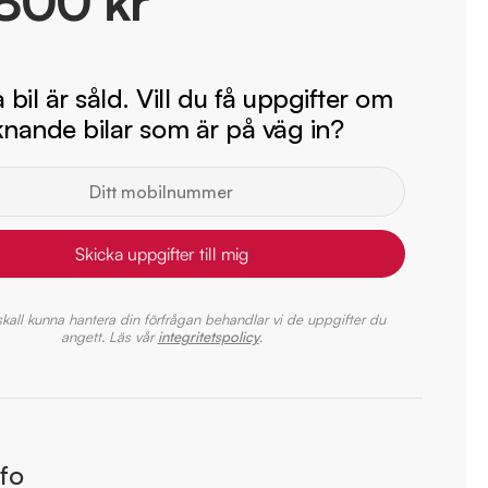
800 kr
bil är såld. Vill du få uppgifter om
iknande bilar som är på väg in?
Skicka uppgifter till mig
 skall kunna hantera din förfrågan behandlar vi de uppgifter du
angett. Läs vår
integritetspolicy
.
nfo