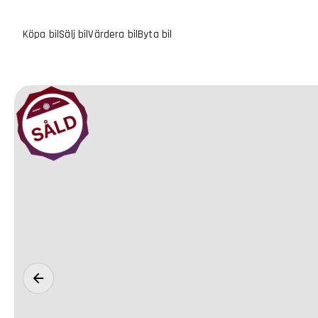
Köpa bil
Sälj bil
Värdera bil
Byta bil