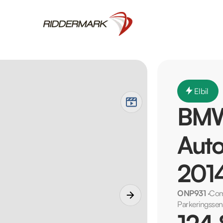
Elbil
BMW
Auto
201
ONP931
·
Com
Parkeringssen