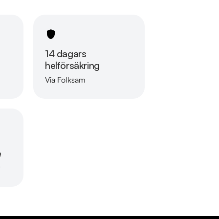
14 dagars
helförsäkring
Via Folksam
Läs mer om oss
e
r