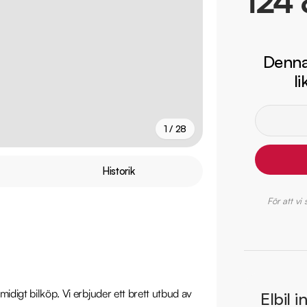
124 
Denna 
l
1 / 28
+
23
fler
Historik
För att vi
idigt bilköp. Vi erbjuder ett brett utbud av 
Elbil i