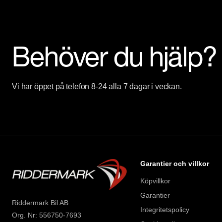
Skydda din bil med vårt trygghetspaket. Välj mellan 12-60 månad
hjuluppsättningar till bra priser. Gör ditt bilköp tryggt och enkelt h
Behöver du hjälp?
Med korta lagertider försvinner våra bilar snabbt! Ring oss idag fö
erbjuder även skräddarsydd finansiering och 14 dagars fri försäkr
Vi har öppet på telefon 8-24 alla 7 dagar i veckan.
Se hur vi genomför våra tester här:

https://www.youtube.com/watch?v=EvmgI7cNqkUFWD86J 

Välkomna!
Garantier och villkor
Köpvillkor
Garantier
Riddermark Bil AB
Integritetspolicy
Org. Nr: 556750-7693