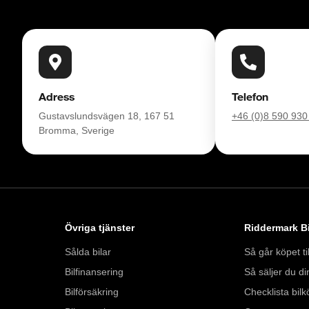
ers garanti och komplettera med extra 
os oss.

r att reservera din bil: 013-480 22 00. Vi 
ing från Folksam.

Adress
Telefon
Gustavslundsvägen 18, 167 51
+46 (0)8 590 930
Bromma, Sverige
Övriga tjänster
Riddermark Bi
Sålda bilar
Så går köpet til
Bilfinansering
Så säljer du din
Bilförsäkring
Checklista bilk