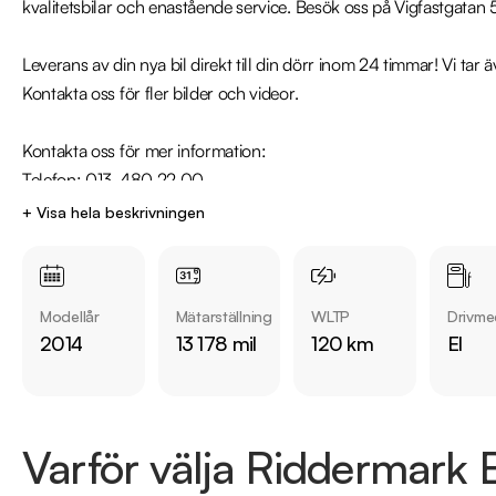
kvalitetsbilar och enastående service. Besök oss på Vigfastgatan 5
Leverans av din nya bil direkt till din dörr inom 24 timmar! Vi tar 
Kontakta oss för fler bilder och videor.

Kontakta oss för mer information: 

Telefon: 013-480 22 00

Mejladress: linkoping@riddermarkbil.se

+ Visa hela beskrivningen
Telefontider: 

Måndag - Söndag: 08:00 - 24:00 

Modellår
Mätarställning
WLTP
Drivme
2014
13 178 mil
120 km
El
Besökstider i butik: 

Måndag - Fredag: 09:00 - 19:00 

Lördag: 10:00 - 18:00 

Söndag: 10:00 - 16:00 

Varför välja Riddermark B