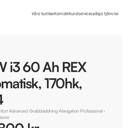
Våra butiker
Kontakt
Kundservice
Lediga tjänster
 i3 60 Ah REX
matisk, 170hk,
4
fort Advanced
·
Snabbladdning
·
Navigation Professional
·
sorer