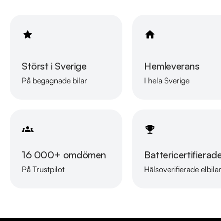
826 för att kontrollera att fordonet finns kvar! Vi ordnar en finan
marknadens billigaste helförsäkring och tar gärna din gamla bil i 
information. Vi friskriver oss från eventuella felskrivningar.
Störst i Sverige
Hemleverans
På begagnade bilar
I hela Sverige
16 000+ omdömen
Battericertifierad
På Trustpilot
Hälsoverifierade elbila