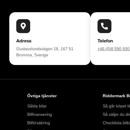
Adress
Telefon
Gustavslundsvägen 18, 167 51
+46 (0)8 590 930
Bromma, Sverige
Övriga tjänster
Riddermark Bi
Sålda bilar
Så går köpet til
Bilfinansering
Så säljer du din
Bilförsäkring
Checklista bilk