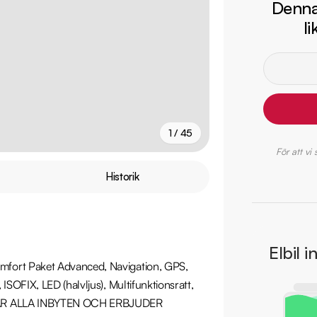
Denna 
l
1 / 45
För att vi
+
40
fler
Historik
Elbil i
fort Paket Advanced, Navigation, GPS, 
SOFIX, LED (halvljus), Multifunktionsratt, 
I TAR ALLA INBYTEN OCH ERBJUDER 