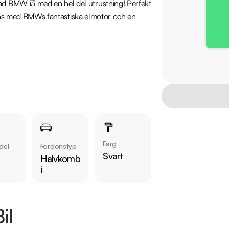
 BMW i3 med en hel del utrustning! Perfekt 
mmans med BMWs fantastiska elmotor och en 
, Förvaringspaket, Harman Kardon 
retag, endast en tidigare brukare sedan ny! 
Färg
del
Fordonstyp
Svart
Halvkomb
i
e bilfirma! Alla våra bilar är leveransklara 
öpas med 12-36 mån garanti. 

il
rar vi våra kunder att ringa oss på 08-360 