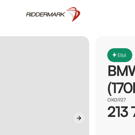
Elbil
BMW 
(170
OKG927
213 