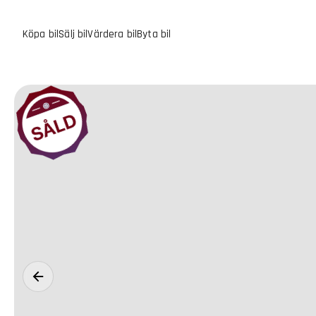
Köpa bil
Sälj bil
Värdera bil
Byta bil