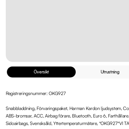
Översikt
Utrustning
Registreringsnummer: OKG927

Snabbladdning, Förvaringspaket, Harman Kardon ljudsystem, Com
ABS-bromsar, ACC, Airbag förare, Bluetooth, Euro 6, Farthållare, I
Sidoairbags, Svensksåld, Yttertemperaturmätare, *OKG927*V