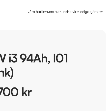
Våra butiker
Kontakt
Kundservice
Lediga tjänster
i3 94Ah, I01
hk)
700 kr