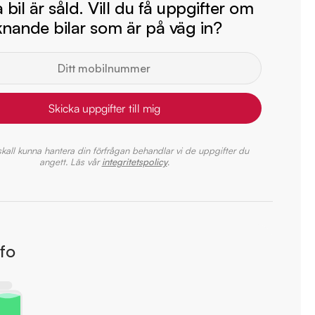
bil är såld. Vill du få uppgifter om
iknande bilar som är på väg in?
Skicka uppgifter till mig
 skall kunna hantera din förfrågan behandlar vi de uppgifter du
angett. Läs vår
integritetspolicy
.
nfo