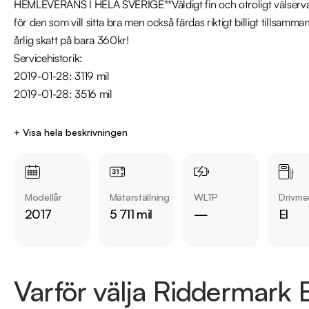
HEMLEVERANS I HELA SVERIGE**Väldigt fin och otroligt välservad
för den som vill sitta bra men också färdas riktigt billigt tillsa
årlig skatt på bara 360kr!

Servicehistorik: 

2019-01-28: 3119 mil

2019-01-28: 3516 mil

Den är leveransklar & utrustning över standard - Snabbladdning
+ Visa hela beskrivningen
ljudsystem, Comfort Paket Advanced, Navigation, GPS, 

Övrig information om bilen: Årsskatt på ynka 360:- Leasbar för fö
Modellår
Mätarställning
WLTP
Drivme
Besiktigad till och med 2022-04-30! 

2017
5 711 mil
—
El
Välkommen till Riddermark Bil AB - Sveriges största märkesoberoend
och vi erbjuder även hemleverans i hela Sverige. Denna bil kan k
Varför välja Riddermark B
Eftersom vi har väldigt korta lagertider på våra bilar rekommende