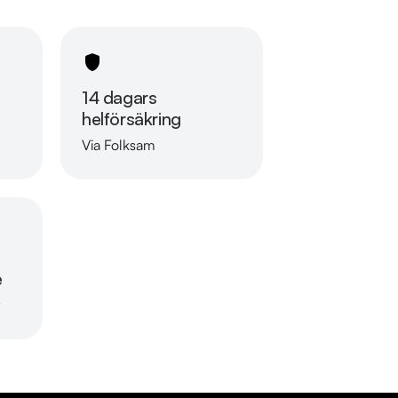
siering som passar just dina behov, erbjuder 
inbyte. Kontakta anläggningen för mer 
14 dagars
helförsäkring
Via Folksam
Läs mer om oss
e
r