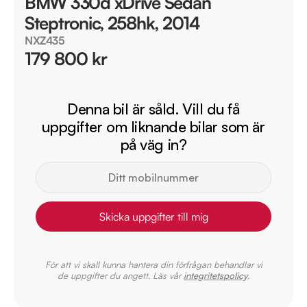
BMW 330d xDrive Sedan
Steptronic, 258hk, 2014
NXZ435
179 800 kr
Denna bil är såld. Vill du få
uppgifter om liknande bilar som är
på väg in?
Skicka uppgifter till mig
För att vi skall kunna hantera din förfrågan behandlar vi
de uppgifter du angett. Läs vår
integritetspolicy
.