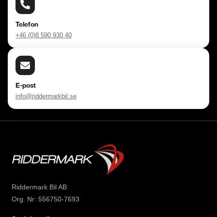
Telefon
+46 (0)8 590 930 40
E-post
info@riddermarkbil.se
Riddermark Bil AB
Org. Nr: 556750-7693