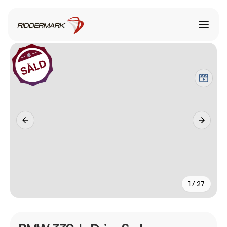
1 / 27
+
22
fler