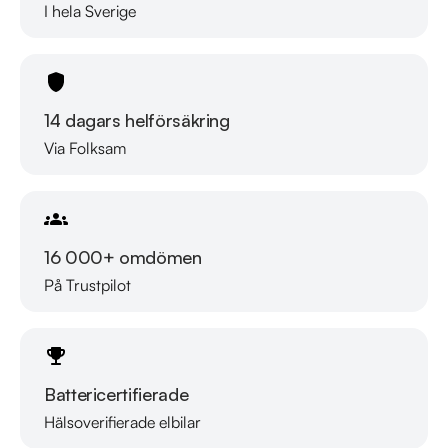
I hela Sverige
Telefontider:

Måndag - Söndag 08:00 - 24:00

14 dagars helförsäkring
Besökstider i butik:

Via Folksam
Måndag - Fredag 09:00 - 19:00

Lördag 10:00 - 18:00

Söndag 10:00 - 16:00

Välkomna!
16 000+ omdömen
På Trustpilot
Battericertifierade
Hälsoverifierade elbilar
Läs mer om oss