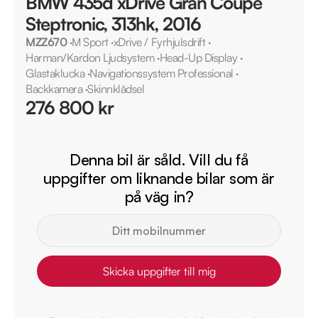
BMW 435d xDrive Gran Coupé
Steptronic, 313hk, 2016
MZZ670
·
M Sport
·
xDrive / Fyrhjulsdrift
·
Harman/Kardon Ljudsystem
·
Head-Up Display
·
Glastaklucka
·
Navigationssystem Professional
·
Backkamera
·
Skinnklädsel
276 800 kr
Denna bil är såld. Vill du få
uppgifter om liknande bilar som är
på väg in?
Skicka uppgifter till mig