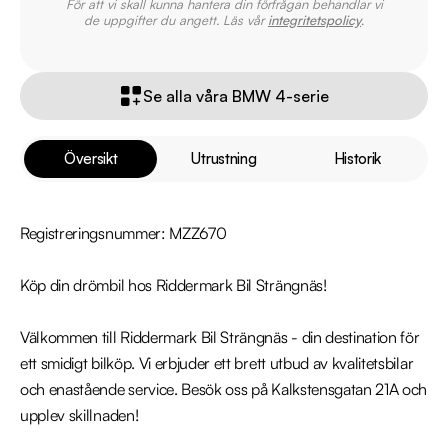
För att vi skall kunna hantera din förfrågan behandlar vi
de uppgifter du angett. Läs vår
integritetspolicy
.
Se alla våra BMW 4-serie
Översikt
Utrustning
Historik
Registreringsnummer: MZZ670

Köp din drömbil hos Riddermark Bil Strängnäs!

Välkommen till Riddermark Bil Strängnäs - din destination för 
ett smidigt bilköp. Vi erbjuder ett brett utbud av kvalitetsbilar 
och enastående service. Besök oss på Kalkstensgatan 21A och 
upplev skillnaden!
