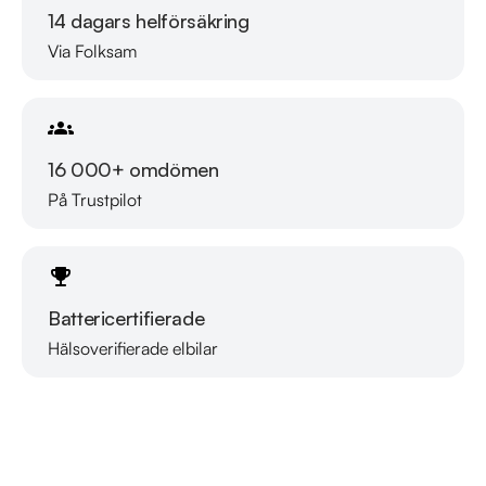
Årsskatt på endast 3136kr

14 dagars helförsäkring
Vid blandad körning är förbrukning endast 0,56L/Mil

Via Folksam
Besiktigad till och med 2025-10-31

Denna bil kan köpas med 12-60 mån garanti

Senast servad:

16 000+ omdömen
2024-01-16 - 14916 mil

På Trustpilot
Besök

https://www.riddermarkbil.se/kopa-bil/bmw/mzz670/

för att:

Battericertifierade
• Se närbilder och film på bilen

• Reservera bilen direkt online

Hälsoverifierade elbilar
Läs mer om oss
• Få mer info om utrustning och tillval

RIDDERMARK BIL TRYGGHETSPAKET:

Skydda din bil med vårt trygghetspaket. Välj mellan 12-60 