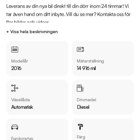
Leverans av din nya bil direkt till din dörr inom 24 timmar! Vi 
tar även hand om ditt inbyte. Vill du se mer? Kontakta oss för 
fler bilder och videor.

+ Visa hela beskrivningen
Kontakta oss för mer information:

Telefon: 08-572 142 41 

Modellår
Mätarställning
Fantastisk BMW 435 d Gran Coupè

2016
14 916 mil
- Låg förbrukning 

- Körglädje utöver det vanliga! 

- Fyrhjulsdriften gör det den perfekta bilen året om.

- Hög utrustningsnivå och mycket mer!

Växellåda
Drivmedel
Automatisk
Diesel
Utrustning inkluderar:

- M Sport

- xDrive / Fyrhjulsdrift

- Harman/Kardon Ljudsystem

Färg
Fordonstyp