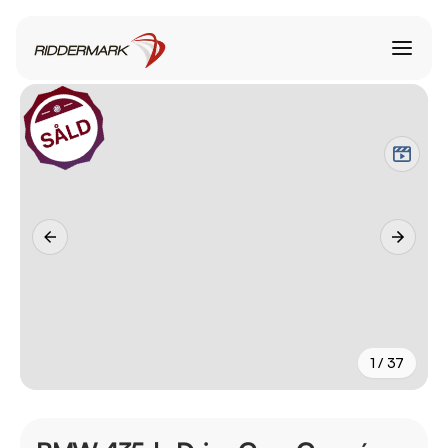
1 / 37
+
32
fler