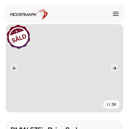
1 / 39
+
34
fler