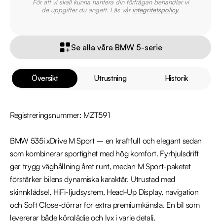
För att vi skall kunna hantera din förfrågan behandlar vi
de uppgifter du angett. Läs vår
integritetspolicy
.
Se alla våra BMW 5-serie
Översikt
Utrustning
Historik
Registreringsnummer: MZT591

BMW 535i xDrive M Sport – en kraftfull och elegant sedan 
som kombinerar sportighet med hög komfort. Fyrhjulsdrift 
ger trygg väghållning året runt, medan M Sport-paketet 
förstärker bilens dynamiska karaktär. Utrustad med 
skinnklädsel, HiFi-ljudsystem, Head-Up Display, navigation 
och Soft Close-dörrar för extra premiumkänsla. En bil som 
levererar både körglädje och lyx i varje detalj.
