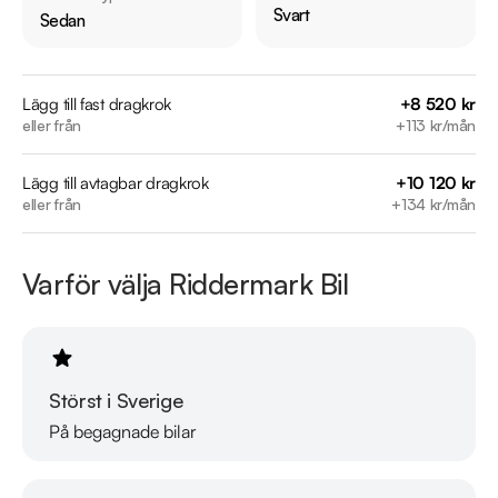
Årsskatt: Endast 2076 kr 

Svart
Sedan
Vid blandad körning är förbrukning endast 0.81 l/mil

Besiktigad till och med 2027-02-28

Möjlighet till 12-60 månaders garanti

Lägg till fast dragkrok
+8 520 kr
eller från
+113 kr/mån
Servicehistorik:

Lägg till avtagbar dragkrok
+10 120 kr
2013-07-13 - 3191 mil

eller från
+134 kr/mån
2015-09-17 - 6099 mil

2018-02-13 - 8981 mil

2020-04-14 - 11683 mil

Varför välja Riddermark Bil
2024-05-11 - 16298 mil

2025-05-21 - 16706 mil

Besök

Störst i Sverige
https://www.riddermarkbil.se/kopa-bil/bmw/mzt591/

På begagnade bilar
för att:

• Se närbilder och film på bilen
