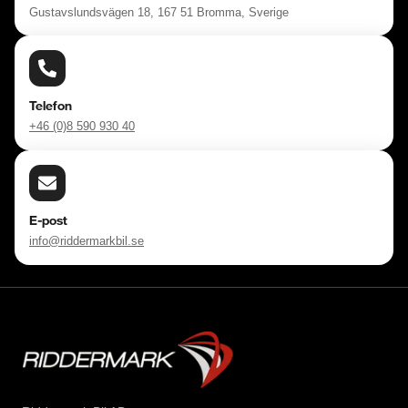
Gustavslundsvägen 18, 167 51 Bromma, Sverige
Se hur vi genomför våra tester här:

https://vimeo.com/1011323016

Välkomna!
Telefon
+46 (0)8 590 930 40
E-post
info@riddermarkbil.se