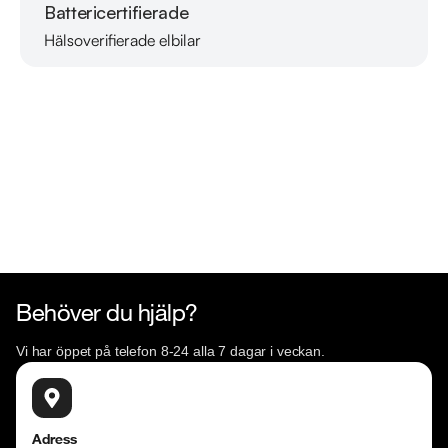
Måndag - Söndag: 08:00 - 24:00  

Battericertifierade
Hälsoverifierade elbilar
Läs mer om oss
Besökstider i butik:  

Måndag - Fredag: 09:00 - 19:00  

Lördag: 10:00 - 18:00  

Söndag: 10:00 - 16:00  

RIDDERMARK BIL TRYGGHETSPAKET:

Skydda din bil med vårt trygghetspaket. Välj mellan 12-60 
månaders garanti och komplettera med extra 
hjuluppsättningar till bra priser. Gör ditt bilköp tryggt och 
enkelt hos oss.

Behöver du hjälp?
Med korta lagertider försvinner våra bilar snabbt! Ring oss 
Vi har öppet på telefon 8-24 alla 7 dagar i veckan.
idag för att reservera din bil: 021-540 08 00. Vi erbjuder 
även skräddarsydd finansiering och 14 dagars fri försäkring 
från Folksam.

Adress