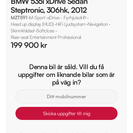
BMW 535i xDrive Sedan
Steptronic, 306hk, 2012
MZT591
·
M-Sport
·
xDrive - Fyrhjulsdrift
·
Head up display (HUD)
·
HiFi Ljudsystem
·
Navigation
·
Skinnklädsel
·
Softclose
·
Rear-seat Entertainment Professional
199 900 kr
Denna bil är såld. Vill du få
uppgifter om liknande bilar som är
på väg in?
Skicka uppgifter till mig