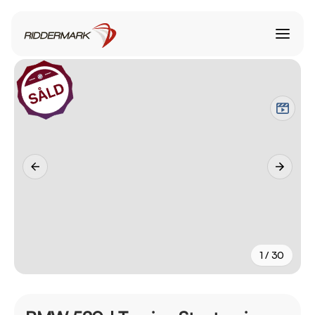
1 / 30
+
25
fler