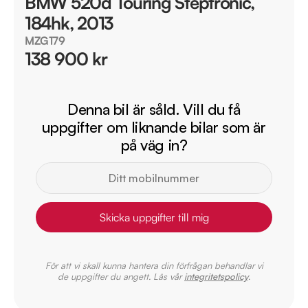
BMW 520d Touring Steptronic,
184hk, 2013
MZG179
138 900 kr
Denna bil är såld. Vill du få
uppgifter om liknande bilar som är
på väg in?
Skicka uppgifter till mig
För att vi skall kunna hantera din förfrågan behandlar vi
de uppgifter du angett. Läs vår
integritetspolicy
.