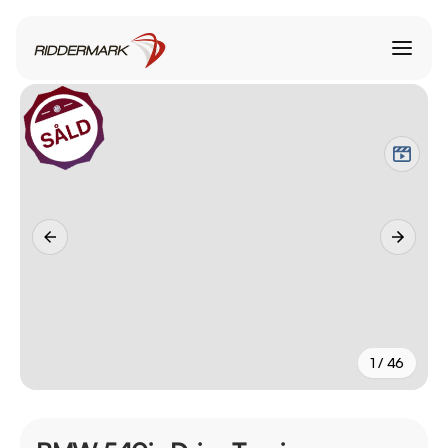
1 / 46
+
41
fler