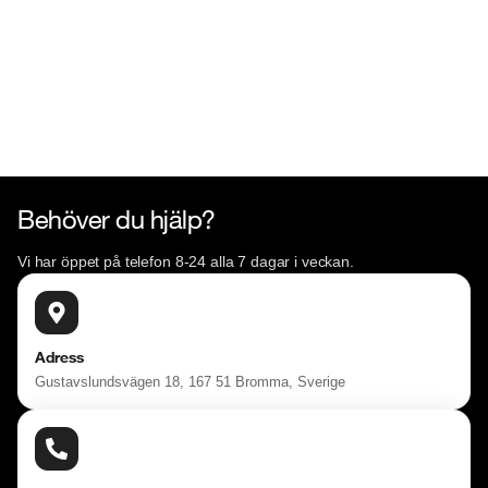
Se hur vi genomför våra tester här:

https://vimeo.com/1011323016

Välkomna!
Behöver du hjälp?
Vi har öppet på telefon 8-24 alla 7 dagar i veckan.
Adress
Gustavslundsvägen 18, 167 51 Bromma, Sverige