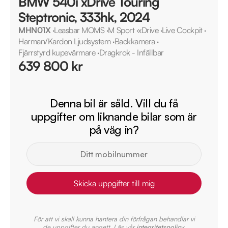
BMW 540i xDrive Touring
Steptronic, 333hk, 2024
MHN01X
·
Leasbar MOMS
·
M Sport
·
xDrive
·
Live Cockpit
·
Harman/Kardon Ljudsystem
·
Backkamera
·
Fjärrstyrd kupevärmare
·
Dragkrok - Infällbar
639 800 kr
Denna bil är såld. Vill du få
uppgifter om liknande bilar som är
på väg in?
Skicka uppgifter till mig
För att vi skall kunna hantera din förfrågan behandlar vi
de uppgifter du angett. Läs vår
integritetspolicy
.