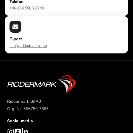
Telefon
+46 (0)8 590 930 40
E-post
info@riddermarkbil.se
Riddermark Bil AB
Org. Nr: 556750-7693
Social media