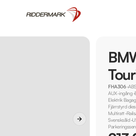
BMW
Tour
FHA306
·
ABS
AUX-ingång
·
Elektrik Baga
Fjärrstyrd die
Multiratt
·
Rail
Svensksåld
·
U
Parkeringssen