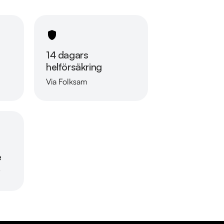
14 dagars
helförsäkring
Via Folksam
Läs mer om oss
e
r