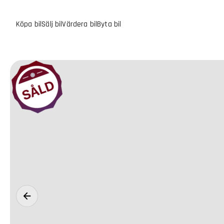
Köpa bil
Sälj bil
Värdera bil
Byta bil