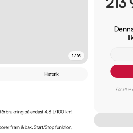
213 
Denna 
l
1 / 15
+
10
fler
Historik
För att vi
förbrukning på endast 4,8 L/100 km!

rer fram & bak, Start/Stop funktion, 