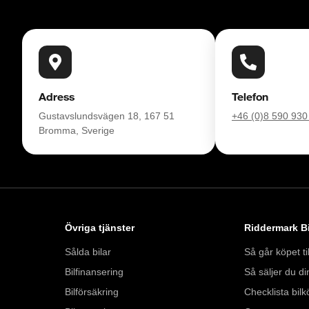
Adress
Telefon
Gustavslundsvägen 18, 167 51
+46 (0)8 590 930
Bromma, Sverige
Övriga tjänster
Riddermark Bi
Sålda bilar
Så går köpet til
Bilfinansering
Så säljer du din
Bilförsäkring
Checklista bilk