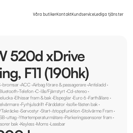
Våra butiker
Kontakt
Kundservice
Lediga tjänster
 520d xDrive
ing, F11 (190hk)
-bromsar
·
ACC
·
Airbag förare & passagerare
·
Antisladd
·
Bluetooth-Telefon
·
C-lås/Fjärrstyrt
·
Cd-stereo
·
gelucka
·
Elhissar fram & bak
·
Elspeglar
·
Euro 6
·
Farthållare
·
selvärmare
·
Fyrhjulsdrift
·
Färddator
·
Isofix-fästen bak
·
s/Takräcke
·
Servostyr
·
Start-/stoppfunktion
·
Stolvärme Fram
·
SB-uttag
·
Yttertemperaturmätare
·
Parkeringssensorer fram
·
sorer bak
·
Keyless
·
Moms
·
Leasbar