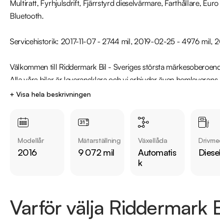
Multiratt, Fyrhjulsdrift, Fjärrstyrd dieselvärmare, Farthållare, Euro
Bluetooth.

Servicehistorik: 2017-11-07 - 2744 mil, 2019-02-25 - 4976 mil, 2
Välkommen till Riddermark Bil - Sveriges största märkesoberoende 
Alla våra bilar är leveransklara och vi erbjuder även hemleverans
36 mån garanti. 

+ Visa hela beskrivningen
Eftersom vi har väldigt korta lagerdagar på bilar rekommenderar 
36 för att kontrollera att fordonet finns kvar! Vi ordnar en finansi
Modellår
Mätarställning
Växellåda
Drivme
marknadens billigaste helförsäkring och tar gärna din gamla bil i 
2016
9 072 mil
Automatis
Diese
information.
k
Varför välja Riddermark B