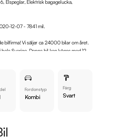
 6, Elspeglar, Elektrisk bagagelucka, 
020-12-07 - 7841 mil.

bilfirma! Vi säljer ca 24000 bilar om året. 
 i hela Sverige. Denna bil kan köpas med 12-
vi våra kunder att ringa oss på 08-572 142 
ering som passar just dina behov. Vi erbjuder 
Färg
del
Fordonstyp
inbyte. Kontakta anläggningen för mer 
Svart
l
Kombi
il