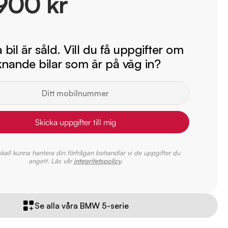
900 kr
bil är såld. Vill du få uppgifter om
iknande bilar som är på väg in?
Skicka uppgifter till mig
 skall kunna hantera din förfrågan behandlar vi de uppgifter du
angett. Läs vår
integritetspolicy
.
Se alla våra BMW 5-serie