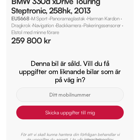
BMW 330d xDrive Touring
Steptronic, 258hk, 2013
EUS668
·
M Sport
·
Panoramaglastak
·
Harman Kardon
·
Dragkrok
·
Navigation
·
Backkamera
·
Pakeringssensorer
·
Elstol med minne förare
259 800 kr
Denna bil är såld. Vill du få
uppgifter om liknande bilar som är
på väg in?
Skicka uppgifter till mig
För att vi skall kunna hantera din förfrågan behandlar vi
de uppgifter du angett. Läs vår
integritetspolicy
.