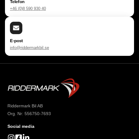
Telefon
Varmt välkommen att testa oss du med!
+46 (0)8 590 930 40
E-post
info@riddermarkbil.se
Riddermark Bil AB
Org. Nr: 556750-7693
Social media