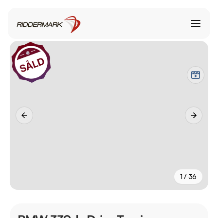
1 / 36
+
31
fler