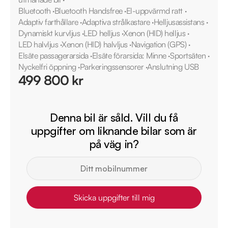
Bluetooth
·
Bluetooth Handsfree
·
El-uppvärmd ratt
·
Adaptiv farthållare
·
Adaptiva strålkastare
·
Helljusassistans
·
Dynamiskt kurvljus
·
LED helljus
·
Xenon (HID) helljus
·
LED halvljus
·
Xenon (HID) halvljus
·
Navigation (GPS)
·
Elsäte passagerarsida
·
Elsäte förarsida: Minne
·
Sportsäten
·
Nyckelfri öppning
·
Parkeringssensorer
·
Anslutning USB
499 800 kr
Denna bil är såld. Vill du få
uppgifter om liknande bilar som är
på väg in?
Skicka uppgifter till mig