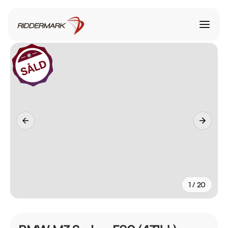
1 / 20
+
15
fler