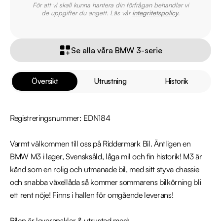
För att vi skall kunna hantera din förfrågan behandlar vi
de uppgifter du angett. Läs vår
integritetspolicy
.
Se alla våra BMW 3-serie
Översikt
Utrustning
Historik
Registreringsnummer: EDN184

Varmt välkommen till oss på Riddermark Bil. Äntligen en 
BMW M3 i lager, Svensksåld, låga mil och fin historik! M3 är 
känd som en rolig och utmanade bil, med sitt styva chassie 
och snabba växellåda så kommer sommarens bilkörning bli 
ett rent nöje! Finns i hallen för omgående leverans!

Bilen är leveransklar & utrustad med: 
