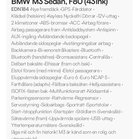
BMW M3 Sedan, F80 (431hk)
EDN184
·
Nya framdäck
·
GPS
·
Färddator
·
Klädsel (helskinn)
·
Keyless Nyckelfri Dörrar
·
12V-uttag
·
2 klimatzoner
·
ABS-bromsar
·
ACC
·
Airbag förare
·
Airbag passagerare fram
·
Antisladdsystem
·
Antispinn
·
AUX-ingång
·
Avbländande backspegel
·
Avbländande sidospeglar
·
Avstängningsbar airbag
·
Backkamera
·
Bi-xenonstrålkastare
·
Bluetooth
·
Bluetooth (handsfree)
·
Bromsassistans
·
Centrallås
·
Delbart baksäte
·
Elhissar (fram och bak)
·
Elstol förare (med minne)
·
Elstol passagerare
·
Eluppvärmda sidospeglar
·
Euro 6
·
Euro NCAP 5
·
Farthållare (adaptiv)
·
Fällbara baksäten
·
Helljusassistans
·
ISOFIX-fästen bak
·
Multifunktionsratt
·
Nödsamtal
·
Parkeringssensorer
·
Rattvärme
·
Regnsensor
·
Servostyrning
·
Sidoairbags
·
Sportratt
·
Sportstolar
·
Start-/stoppfunktion
·
Startspärr
·
Stöldlarm
·
Svensksåld
·
Sätesvärme (fram)
·
Uppvärmda spolare
·
USB-uttag
·
Yttertemperaturmätare
·
Svensksåld
·
låga mil och fin historik! M3 är känd som en rolig och
utmanade bil
·