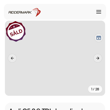
1 / 28
+
23
fler