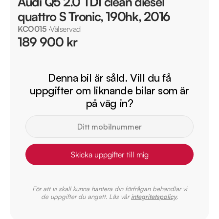
Audi Q5 2.0 TDI clean diesel
quattro S Tronic, 190hk, 2016
KCO015
·
Välservad
189 900 kr
Denna bil är såld. Vill du få
uppgifter om liknande bilar som är
på väg in?
Skicka uppgifter till mig
För att vi skall kunna hantera din förfrågan behandlar vi
de uppgifter du angett. Läs vår
integritetspolicy
.