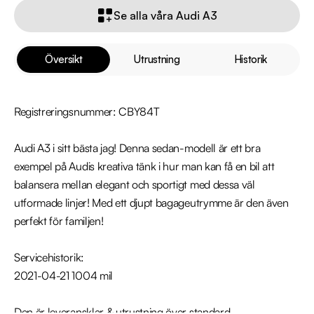
Se alla våra Audi A3
Översikt
Utrustning
Historik
Registreringsnummer: CBY84T

Audi A3 i sitt bästa jag! Denna sedan-modell är ett bra 
exempel på Audis kreativa tänk i hur man kan få en bil att 
balansera mellan elegant och sportigt med dessa väl 
utformade linjer! Med ett djupt bagageutrymme är den även 
perfekt för familjen!

Servicehistorik:

2021-04-21 1004 mil

Den är leveransklar & utrustning över standard - 