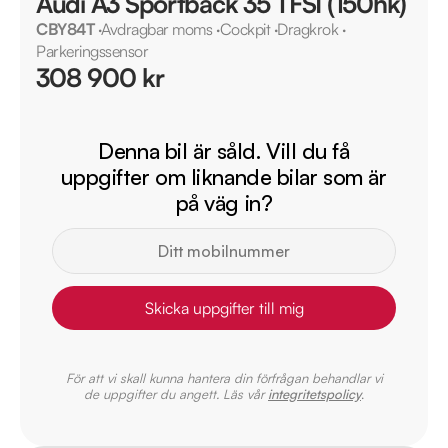
Audi A3 Sportback 35 TFSI (150hk)
CBY84T
·
Avdragbar moms
·
Cockpit
·
Dragkrok
·
Parkeringssensor
308 900 kr
Denna bil är såld. Vill du få
uppgifter om liknande bilar som är
på väg in?
Skicka uppgifter till mig
För att vi skall kunna hantera din förfrågan behandlar vi
de uppgifter du angett. Läs vår
integritetspolicy
.