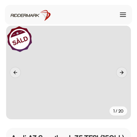
1 / 20
+
15
fler