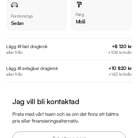
Övrig information om bilen:

Årsskatt: Endast 1416 kr 

Färg
Fordonstyp
Vid blandad körning är förbrukning endast 0.63 l/mil

Mblå
Sedan
Besiktigad till och med 2027-07-31

Möjlighet till 12-60 månaders garanti

Lägg till fast dragkrok
+8 120 kr
eller från
+108 kr/mån
Servicehistorik:

2021-09-03 - 1782 mil

Lägg till avtagbar dragkrok
+10 820 kr
2022-08-25 - 2750 mil

eller från
+143 kr/mån
2023-08-18 - 3990 mil

2024-08-02 - 4823 mil

2025-07-04 - 5943 mil

Jag vill bli kontaktad
Besök

Prata med vårt team och se om det finns ett bättre
https://www.riddermarkbil.se/kopa-bil/volvo/yue61s/

pris eller finansieringsalternativ.
för att:

• Se närbilder och film på bilen
