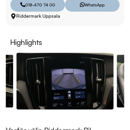
månaders garanti och komplettera med extra 
018-470 74 00
WhatsApp
hjuluppsättningar till bra priser. Gör ditt bilköp tryggt och 
Riddermark Uppsala
enkelt hos oss.

Med korta lagertider försvinner våra bilar snabbt! Ring oss 
idag för att reservera din bil: 018-470 74 00 . Vi erbjuder 
Highlights
även skräddarsydd finansiering och 14 dagars fri försäkring 
från Folksam.

Se hur vi genomför våra tester här:

https://vimeo.com/1011323016

Telefontider:

Måndag - Söndag 08:00 - 24:00

Besökstider i butik:

Måndag - Fredag 09:00 - 19:00

Lördag 10:00 - 18:00
