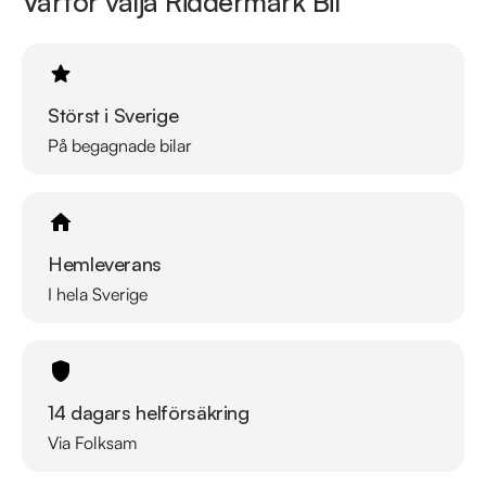
Varför välja Riddermark Bil
Söndag 10:00 - 16:00

Välkomna!
Störst i Sverige
På begagnade bilar
Hemleverans
I hela Sverige
14 dagars helförsäkring
Via Folksam