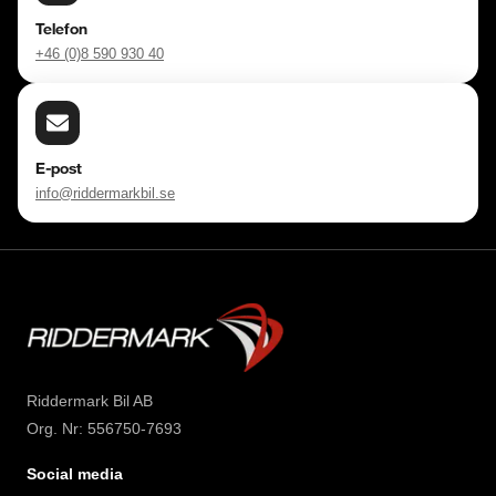
Telefon
+46 (0)8 590 930 40
E-post
info@riddermarkbil.se
Riddermark Bil AB
Org. Nr: 556750-7693
Social media