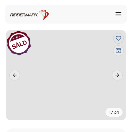
1 / 34
+
29
fler