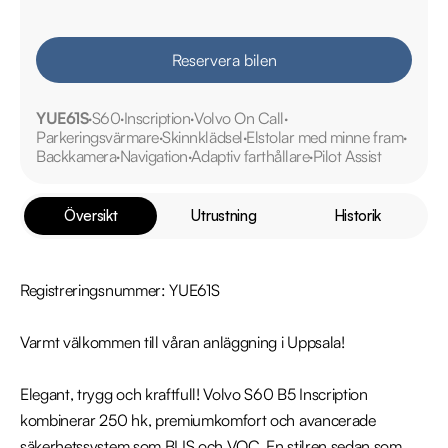
Reservera bilen
YUE61S
S60
Inscription
Volvo On Call
Parkeringsvärmare
Skinnklädsel
Elstolar med minne fram
Backkamera
Navigation
Adaptiv farthållare
Pilot Assist
Översikt
Utrustning
Historik
Registreringsnummer: YUE61S

Varmt välkommen till våran anläggning i Uppsala!

Elegant, trygg och kraftfull! Volvo S60 B5 Inscription 
kombinerar 250 hk, premiumkomfort och avancerade 
säkerhetssystem som BLIS och VOC. En stilren sedan som 