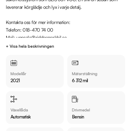
levererar körglädje och lyx i varje detalj.

Kontakta oss för mer information: 

Telefon: 018-470 74 00

Mail: uppsala@riddermarkbil.se

Adress: Kungsgatan 103, 753 18, Uppsala

+ Visa hela beskrivningen
Utrustning inkluderar:

  - Inscription

Modellår
Mätarställning
  - Volvo On Call

2021
6 312 mil
  - Parkeringsvärmare

  - Skinnklädsel

  - Blis döda vinkelvarnare

  - Elstol förare med minne 

Växellåda
Drivmedel
  - Backkamera

Automatisk
Bensin
  - Navigation
