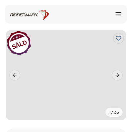
1 / 35
+
30
fler