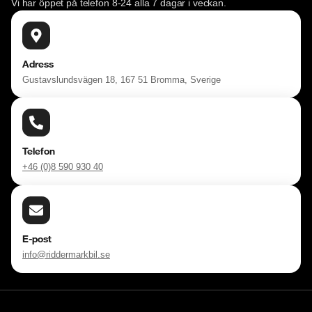
Vi har öppet på telefon 8-24 alla 7 dagar i veckan.
Adress
Gustavslundsvägen 18, 167 51 Bromma, Sverige
Telefon
+46 (0)8 590 930 40
E-post
info@riddermarkbil.se