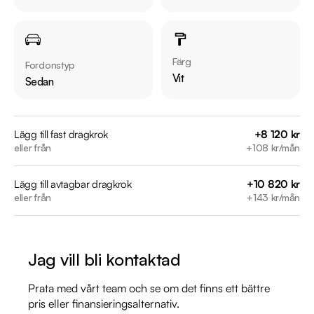
  - Skinnklädsel (helskinn)

  - Ventilerade säten fram

  - Massagestolar fram

  - Rattvärme

Färg
Fordonstyp
  - Navigation

Vit
Sedan
  - BLIS (Döda vinkeln varnare)

  - Adaptiv farthållare

  - Apple CarPlay & Android Auto

Lägg till fast dragkrok
+8 120 kr
eller från
+108 kr/mån
  - Keyless system

Lägg till avtagbar dragkrok
+10 820 kr
Övrig information om bilen:

eller från
+143 kr/mån
Årsskatt: Endast 2098 kr 

Vid blandad körning är förbrukning endast 0.74 l/mil

Besiktigad till och med 2027-01-31

Jag vill bli kontaktad
Möjlighet till 12-60 månaders garanti

Prata med vårt team och se om det finns ett bättre
Servicehistorik:

pris eller finansieringsalternativ.