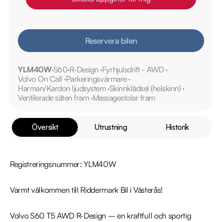
Reservera bilen
YLM40W
S60
R-Design
Fyrhjulsdrift - AWD
Volvo On Call
Parkeringsvärmare
Harman/Kardon ljudsystem
Skinnklädsel (helskinn)
Ventilerade säten fram
Massagestolar fram
Översikt
Utrustning
Historik
Registreringsnummer: YLM40W

Varmt välkommen till Riddermark Bil i Västerås!

Volvo S60 T5 AWD R-Design – en kraftfull och sportig 