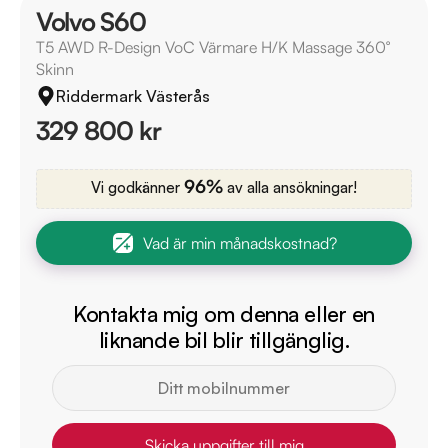
Volvo S60
T5 AWD R-Design VoC Värmare H/K Massage 360°
Skinn
Riddermark Västerås
329 800 kr
96%
Vi godkänner
av alla ansökningar!
Vad är min månadskostnad?
Kontakta mig om denna eller en
liknande bil blir tillgänglig.
Skicka uppgifter till mig