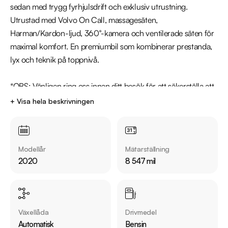
sedan med trygg fyrhjulsdrift och exklusiv utrustning. 
Utrustad med Volvo On Call, massagesäten, 
Harman/Kardon-ljud, 360°-kamera och ventilerade säten för 
maximal komfort. En premiumbil som kombinerar prestanda, 
lyx och teknik på toppnivå.

*OBS: Vänligen ring oss innan ditt besök för att säkerställa att 
bilen finns i butiken, då den kan vara placerad på en annan 
+ Visa hela beskrivningen
anläggning eller reserverad*

Utrustning inkluderar:

Modellår
Mätarställning
  - R-Design

2020
8 547 mil
  - Fyrhjulsdrift - AWD

  - Volvo On Call

  - Parkeringsvärmare

  - Harman/Kardon ljudsystem

Växellåda
Drivmedel
  - 360° Kamera

Automatisk
Bensin