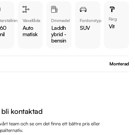
ar

Färg
arställning
Växellåda
Drivmedel
Fordonstyp
r:

Vit
 60
Auto
Laddh
SUV
mil
matisk
ybrid -
bensin
Monterad
il

il

il

mil

l bli kontaktad
il

årt team och se om det finns ett bättre pris eller
il

gsalternativ.
mil
