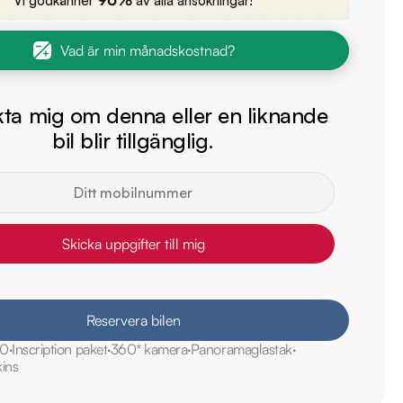
Vi godkänner
av alla ansökningar!
Vad är min månadskostnad?
ta mig om denna eller en liknande
bil blir tillgänglig.
Skicka uppgifter till mig
Reservera bilen
0
Inscription paket
360* kamera
Panoramaglastak
ins