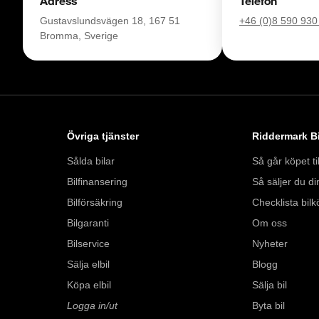
Adress
Telefon
Se hur vi genomför v
https://www.yout
Gustavslundsvägen 18, 167 51
+46 (0)8 590 930
Bromma, Sverige
Välkomna!
Övriga tjänster
Riddermark Bi
Sålda bilar
Så går köpet til
Bilfinansering
Så säljer du din
Bilförsäkring
Checklista bilk
Bilgaranti
Om oss
Bilservice
Nyheter
Sälja elbil
Blogg
Köpa elbil
Sälja bil
Logga in/ut
Byta bil