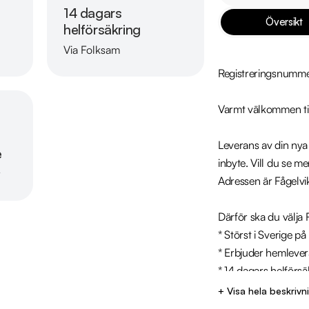
14 dagars
Översikt
helförsäkring
Via Folksam
Läs mer om oss
Registreringsnumm
Varmt välkommen til
Leverans av din nya b
e
inbyte. Vill du se me
r
Adressen är Fågelvi
Därför ska du välja R
* Störst i Sverige på
* Erbjuder hemlevera
* 14 dagars helförsä
* Över 10 tusen omd
+ Visa hela beskrivn
* Våra bilar är test