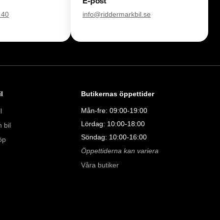
E-post
åra tester här:

ube.com/watch?v=EvmgI7cNqkUFWD86J 

 40
info@riddermarkbil.se
l
Butikernas öppettider
Mån-fre: 09:00-19:00
l
Lördag: 10:00-18:00
 bil
Söndag: 10:00-16:00
öp
Öppettiderna kan variera
Våra butiker