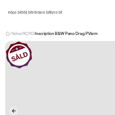
Köpa bil
Sälj bil
Värdera bil
Byta bil
/
Volvo
/
XC90
/
Inscription B&W Pano Drag PVärm