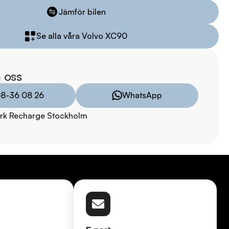
Jämför bilen
08:00 - 24:00

Se alla våra Volvo XC90
9:00 - 19:00

00

 oss
:00

8-36 08 26
WhatsApp
TRYGGHETSPAKET:

rk Recharge Stockholm
vårt trygghetspaket. Välj mellan 12-60 månaders garanti och 
 hjuluppsättningar till bra priser. Gör ditt bilköp tryggt och 
försvinner våra bilar snabbt! Ring oss idag för att reservera din 
Vi erbjuder även skräddarsydd finansiering och 14 dagars fri 
sam.
