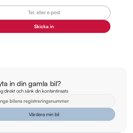
il 

 mil

Skicka in
 bilen: 

360:-

ng på 0,21 L/Mil

llverkaren på 20 - 40 km.

 med 2025-08-31.

s med 12-60 mån garanti

yta in din gamla bil?
arkbil.se/kopa-bil/volvo/ybf096/

g direkt och sänk din kontantinsats
lm på bilen

ekt online

Värdera min bil
stning och tillval
