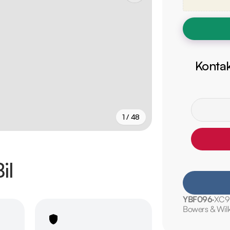
Kontak
1 / 48
+
43
fler
il
YBF096
XC9
Bowers & Wilk