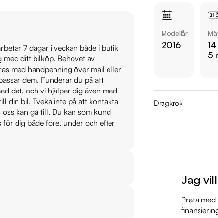
* Kvalitetssäkrade bil
Modellår
Mät
Utrustning inkludera
2016
14
 arbetar 7 dagar i veckan både i butik
  • Inscription paket 

5 
ig med ditt bilköp. Behovet av
  • Bowers & Wilkins ljudsystem

veras med handpenning över mail eller
  • Panoramaglastak 

t passar dem. Funderar du på att
  • Dragkrok 

s med det, och vi hjälper dig även med
  • Volvo on call

till din bil. Tveka inte på att kontakta
Dragkrok
os oss kan gå till. Du kan som kund
s för dig både före, under och efter
Servicehistorik:

2017-01-20 - 2272 m
2018-01-24 - 4231 m
2019-02-21 - 5709 m
2020-01-08 - 6621 
Jag vil
2021-01-15 - 8002 m
Prata med v
2021-12-28 - 9491 m
finansierin
2022-12-07 - 11367 