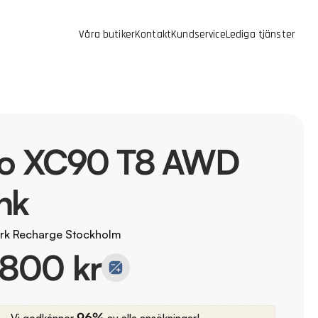
Våra butiker
Kontakt
Kundservice
Lediga tjänster
vo XC90 T8 AWD
hk
rk Recharge Stockholm
 800 kr
96%