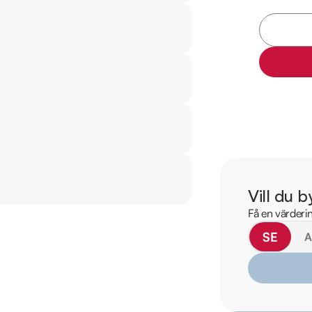
2023-12-19 - 13598 m
2025-02-01 - 14596
Övrig information om
Årsskatt på endast 
En blandad förbrukni
Elräckvidd enligt ti
Besiktigad till och
Denna bil kan köpa
Besök

Vill du b
https://www.ridderm
Få en värderin
för att:

SE
• Se närbilder och fi
• Reservera bilen dir
• Få mer info om utru