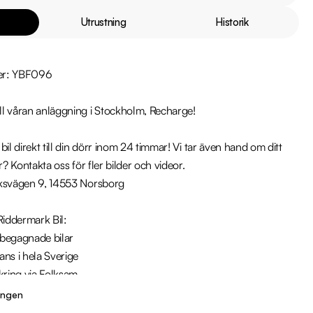
Utrustning
Historik
er: YBF096

l våran anläggning i Stockholm, Recharge!

il direkt till din dörr inom 24 timmar! Vi tar även hand om ditt 
r? Kontakta oss för fler bilder och videor.

ksvägen 9, 14553 Norsborg

iddermark Bil: 

 begagnade bilar

ns i hela Sverige

kring via Folksam

ömen på Trustpilot 

ingen
ade på över 100 punkter
