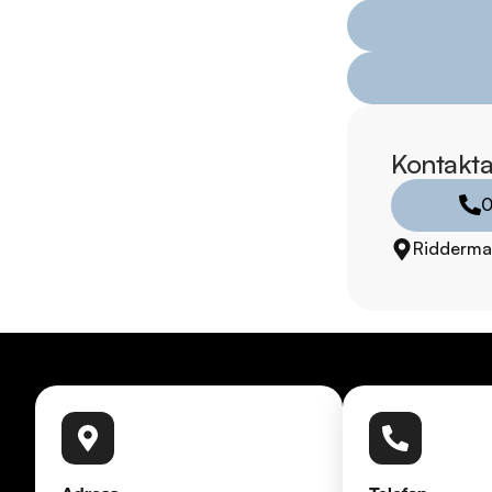
Telefontider:

Måndag - Söndag: 
Besökstider i butik:

Måndag - Fredag: 0
Lördag: 10:00 - 18:
Kontakta
Söndag: 10:00 - 16
0
RIDDERMARK BIL 
Ridderma
Skydda din bil med 
komplettera med extra
enkelt hos oss.

Med korta lagertider 
bil: 08-572 142 39. 
försäkring från Folk