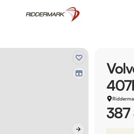
Vol
407
Ridderma
387