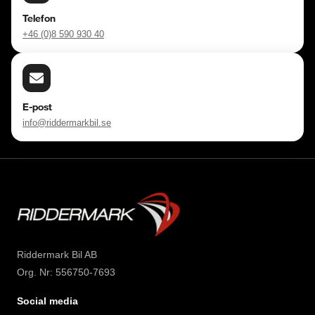
Telefon
+46 (0)8 590 930 40
E-post
info@riddermarkbil.se
Riddermark Bil AB
Org. Nr: 556750-7693
Social media