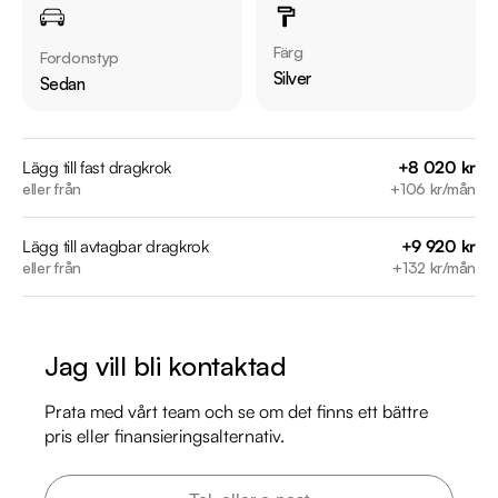
Möjlighet till 12-60 månaders garanti

Färg
Fordonstyp
Servicehistorik:

Silver
Sedan
2014-08-29 - 1444 mil

2015-10-08 - 2957 mil

2016-11-28 - 3470 mil

Lägg till fast dragkrok
+8 020 kr
eller från
+106 kr/mån
2017-11-13 - 4736 mil

2018-04-13 - 6739 mil

Lägg till avtagbar dragkrok
+9 920 kr
2020-03-19 - 9761 mil

eller från
+132 kr/mån
2021-04-07 - 11227 mil

2022-05-11 - 12660 mil

2023-07-18 - 14162 mil

Jag vill bli kontaktad
2024-08-05 - 15900 mil

2025-08-08 - 16925 mil

Prata med vårt team och se om det finns ett bättre
2026-02-10 - 17316 mil

pris eller finansieringsalternativ.
Besök
