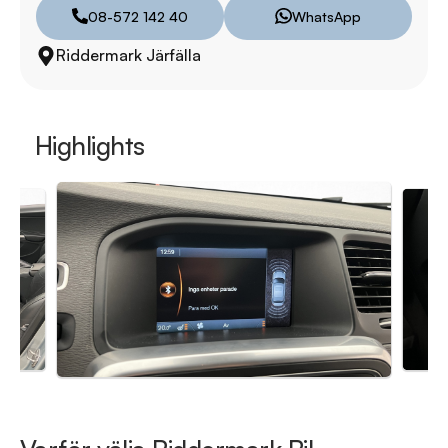
Besökstider i butik:  

08-572 142 40
WhatsApp
Måndag - Fredag: 09:00 - 19:00  

Riddermark Järfälla
Lördag: 10:00 - 18:00  

Söndag: 10:00 - 16:00  

RIDDERMARK BIL TRYGGHETSPAKET:

Highlights
Skydda din bil med vårt trygghetspaket. Välj mellan 12-60 
månaders garanti och komplettera med extra 
hjuluppsättningar till bra priser. Gör ditt bilköp tryggt och 
enkelt hos oss.

Med korta lagertider försvinner våra bilar snabbt! Ring oss 
idag för att reservera din bil: 08-572 142 40. Vi erbjuder även 
skräddarsydd finansiering och 14 dagars fri försäkring från 
Folksam.

Se hur vi genomför våra tester här:

https://www.youtube.com/watch?v=EvmgI7cNqkUFWD86J 
