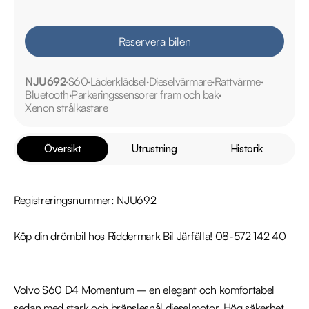
Reservera bilen
NJU692
S60
Läderklädsel
Dieselvärmare
Rattvärme
Bluetooth
Parkeringssensorer fram och bak
Xenon strålkastare
Översikt
Utrustning
Historik
Registreringsnummer: NJU692

Köp din drömbil hos Riddermark Bil Järfälla! 08-572 142 40

Volvo S60 D4 Momentum – en elegant och komfortabel 
sedan med stark och bränslesnål dieselmotor. Hög säkerhet, 