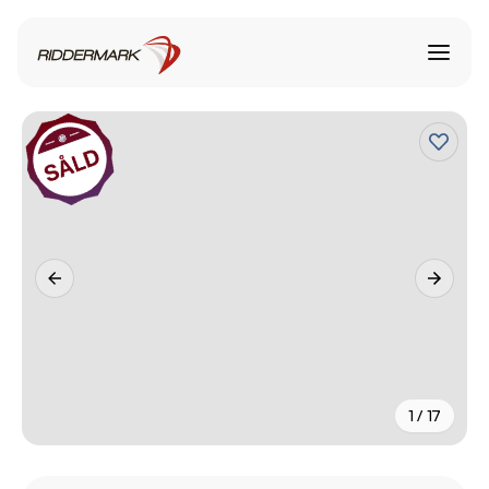
1 / 17
+
12
fler