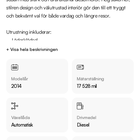
stilren design och välutrustad interiör gör den till ett tryggt 
och bekvämt val för både vardag och längre resor.

Utrustning inkluderar:

  - Läderklädsel

  - Dieselvärmare

+ Visa hela beskrivningen
  - Rattvärme

  - Bluetooth

  - Parkeringssensorer fram och bak

Modellår
Mätarställning
  - Xenon strålkastare

2014
17 528 mil
Övrig information om bilen:

Växellåda
Drivmedel
Årsskatt: Endast 1885 kr 

Automatisk
Diesel
Vid blandad körning är förbrukning endast 0.48 l/mil

Besiktigad till och med 2026-11-30
