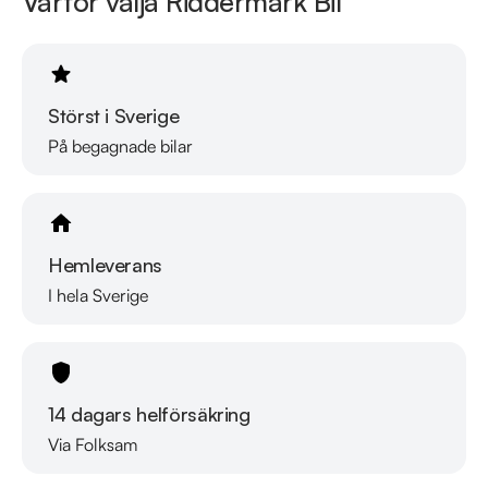
Varför välja Riddermark Bil
Välkomna!
Störst i Sverige
På begagnade bilar
Hemleverans
I hela Sverige
14 dagars helförsäkring
Via Folksam