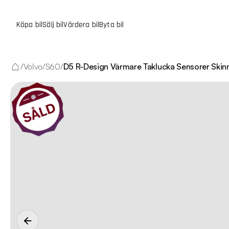
Köpa bil
Sälj bil
Värdera bil
Byta bil
/
Volvo
/
S60
/
D5 R-Design Värmare Taklucka Sensorer Skin