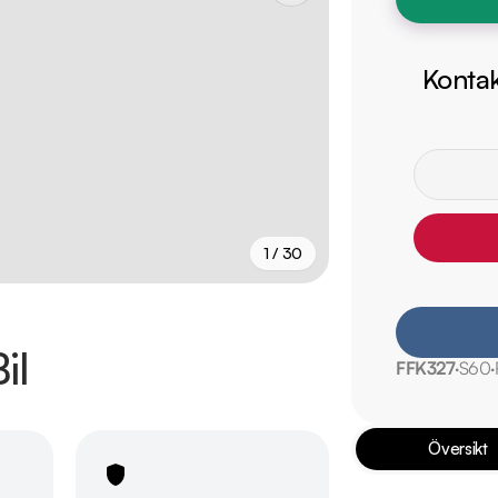
Kontak
1 / 30
+
25
fler
il
FFK327
S60
Översikt