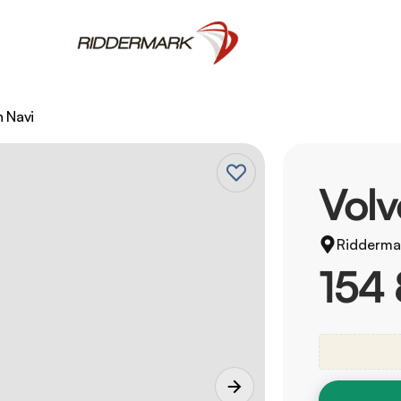
n Navi
Vol
Ridderma
154 