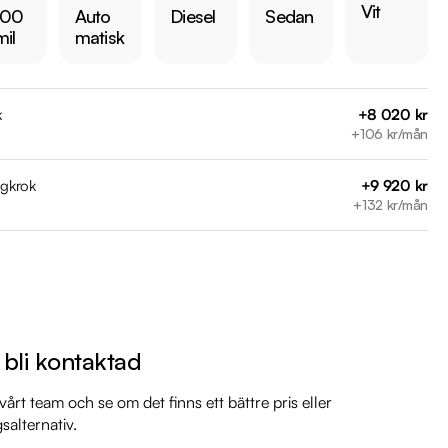
Vit
 00
Auto
Diesel
Sedan
mil
matisk
 någon av våra andra Volvo S60 i lager. Se våra bilar på 
arkbil.se/kopa-bil/?series=s60

k
+8 020 kr
 bilen:

+106 kr/mån
5 kr 

är förbrukning endast 0.59 l/mil

agkrok
+9 920 kr
med 2027-01-31

+132 kr/mån
 månaders garanti

il

il

l bli kontaktad
il

il

årt team och se om det finns ett bättre pris eller
mil

gsalternativ.
 mil
