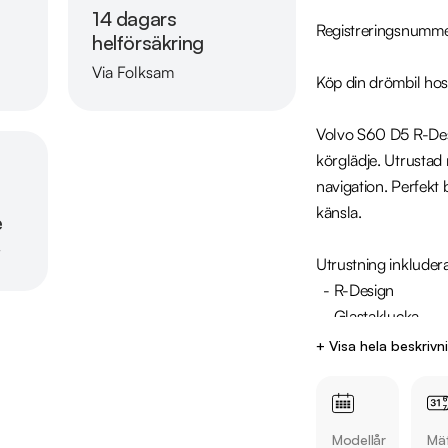
14 dagars
Registreringsnumme
helförsäkring
Via Folksam
Köp din drömbil hos
Läs mer om oss
Volvo S60 D5 R-Desi
körglädje. Utrustad
navigation. Perfekt 
känsla.

e
r
Utrustning inkludera
  - R-Design

  - Glastaklucka

  - Motorvärmare

+ Visa hela beskrivn
  - Parkeringsvärmare

  - Parkeringssensorer fram och bak

  - Navigation

Modellår
Mät
  - Skinnklädsel  
