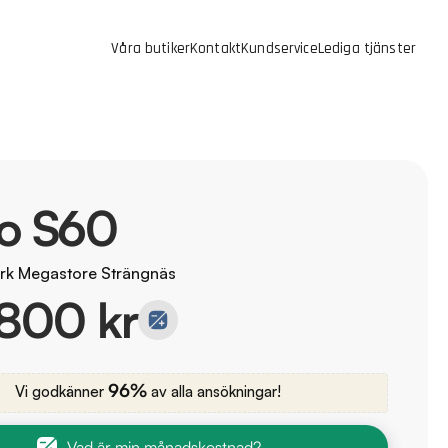
Våra butiker
Kontakt
Kundservice
Lediga tjänster
vo S60
rk Megastore Strängnäs
800 kr
96%
Vi godkänner
av alla ansökningar!
Vad är min månadskostnad?