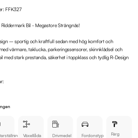
r: FFK327

 Riddermark Bil - Megastore Strängnäs!

gn – sportig och kraftfull sedan med hög komfort och 
 med värmare, taklucka, parkeringssensorer, skinnklädsel och 
bil med stark prestanda, säkerhet i toppklass och tydlig R-Design 
r:

ingen
Färg
arställning
Växellåda
Drivmedel
Fordonstyp