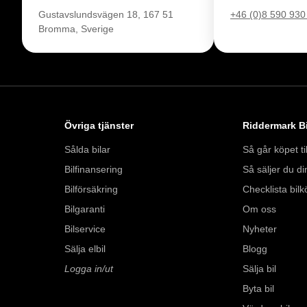
komplettera med extra
Gustavslundsvägen 18, 167 51
+46 (0)8 590 930
enkelt hos oss.

Bromma, Sverige
Med korta lagertider 
bil: 08-572 142 41. 
försäkring från Folk
Övriga tjänster
Riddermark Bi
Se hur vi genomför v
https://vimeo.com/1
Sålda bilar
Så går köpet til
Bilfinansering
Så säljer du din
Telefontider: 

Bilförsäkring
Checklista bilk
Måndag - Söndag: 
Bilgaranti
Om oss
Bilservice
Nyheter
Besökstider i butik: 

Sälja elbil
Blogg
Måndag - Fredag: 0
Logga in/ut
Sälja bil
Lördag: 10:00 - 18:
Söndag: 10:00 - 16:
Byta bil