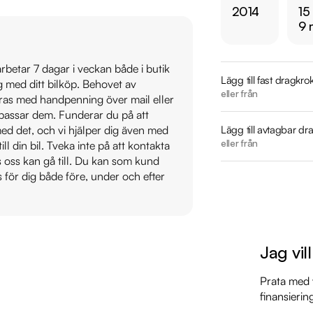
2014
15
9 
Jämför denna bil med
https://www.ridderm
 arbetar 7 dagar i veckan både i butik
Lägg till fast dragkro
ig med ditt bilköp. Behovet av
Övrig information om
eller från
veras med handpenning över mail eller
Årsskatt: Endast 334
t passar dem. Funderar du på att
Vid blandad körning 
Lägg till avtagbar dr
s med det, och vi hjälper dig även med
Besiktigad till och 
eller från
till din bil. Tveka inte på att kontakta
os oss kan gå till. Du kan som kund
Möjlighet till 12-60
s för dig både före, under och efter
Servicehistorik:

2014-12-09 - 1066 m
2016-04-21 - 2156 m
Jag vil
2017-08-23 - 3323 m
2018-10-10 - 4199 m
Prata med v
2020-02-17 - 5323 
finansierin
2022-06-28 - 9636