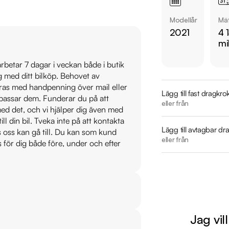
Modellår
Mät
Övrig information om
2021
4 
Årsskatt: Endast 360
mi
Vid blandad körning 
Besiktigad till och 
 arbetar 7 dagar i veckan både i butik
ig med ditt bilköp. Behovet av
Möjlighet till 12-60
veras med handpenning över mail eller
Lägg till fast dragkro
t passar dem. Funderar du på att
Servicehistorik:

eller från
s med det, och vi hjälper dig även med
2022-01-11 - 1459 mi
till din bil. Tveka inte på att kontakta
2023-03-15 - 2366 
Lägg till avtagbar dr
os oss kan gå till. Du kan som kund
eller från
2024-09-09 - 3154 
s för dig både före, under och efter
2026-04-05 - 4143 
Besök

https://www.ridderm
för att:

Jag vil
• Se närbilder och fi