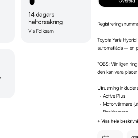
Översikt
14 dagars
helförsäkring
Registreringsnumm
Via Folksam
Läs mer om oss
Toyota Yaris Hybrid
automatlåda – en pe
*OBS: Vänligen ring o
den kan vara placer
e
r
Utrustning inkludera
  - Active Plus

  - Motorvärmare (uttag)

  - Backkamera

  - Rattvärme

+ Visa hela beskrivn
  - Adaptiv farthållare

  - Lane Assist
