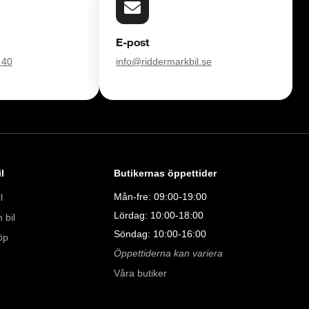
00

E-post
 40
info@riddermarkbil.se
l
Butikernas öppettider
Mån-fre: 09:00-19:00
l
Lördag: 10:00-18:00
 bil
Söndag: 10:00-16:00
öp
Öppettiderna kan variera
Våra butiker