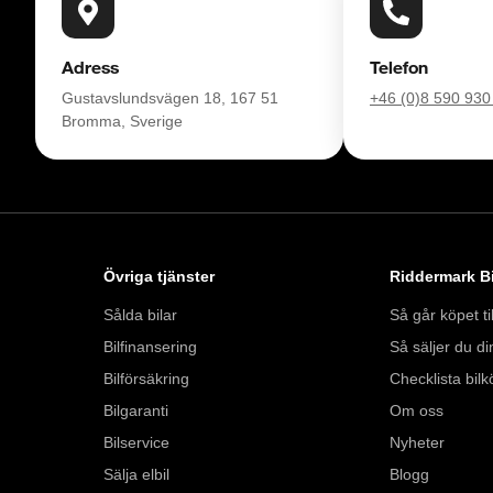
Söndag 10:00 - 16:
Välkomna!
Adress
Telefon
Gustavslundsvägen 18, 167 51
+46 (0)8 590 930
Bromma, Sverige
Övriga tjänster
Riddermark Bi
Sålda bilar
Så går köpet til
Bilfinansering
Så säljer du din
Bilförsäkring
Checklista bilk
Bilgaranti
Om oss
Bilservice
Nyheter
Sälja elbil
Blogg