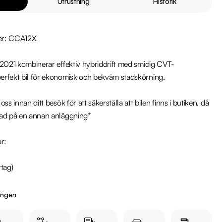
Utrustning
Historik
er: CCA12X

 2021 kombinerar effektiv hybriddrift med smidig CVT-
rfekt bil för ekonomisk och bekväm stadskörning.

ss innan ditt besök för att säkerställa att bilen finns i butiken, då 
ad på en annan anläggning*

r:

ingen