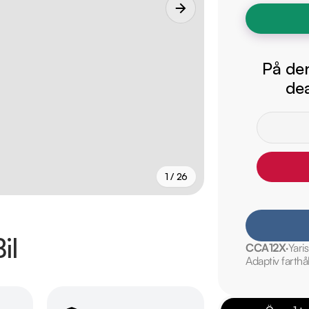
På den
dea
1 / 26
+
21
fler
il
CCA12X
Yaris
Adaptiv farthå