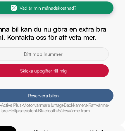
Vad är min månadskostnad?
na bil kan du nu göra en extra bra
l. Kontakta oss för att veta mer.
Skicka uppgifter till mig
Reservera bilen
Active Plus
Motorvärmare (uttag)
Backkamera
Rattvärme
llare
Helljusassistent
Bluetooth
Sätesvärme fram