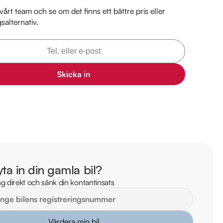
ekt online

årt team och se om det finns ett bättre pris eller
stning och tillval

gsalternativ.
Riddermark Bil Linköping: 

 begagnade bilar

ns i hela Sverige

Skicka in
kring via Folksam

ömen på Trustpilot 

ade på över 100 punkter

ar

på 1495kr tillkommer.

yta in din gamla bil?
il direkt till din dörr inom 24 timmar! Vi tar även hand om ditt 
g direkt och sänk din kontantinsats
r? Kontakta oss för fler bilder och videor.

TRYGGHETSPAKET:

Värdera min bil