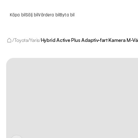
Köpa bil
Sälj bil
Värdera bil
Byta bil
/
Toyota
/
Yaris
/
Hybrid Active Plus Adaptiv-fart Kamera M-V