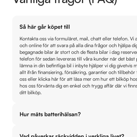
Så här går köpet till
Kontakta oss via formuläret, mail, chatt eller telefon. Vi
och online för att svara på alla dina frågor och hjälpa d
begagnade bilar är stort och de flesta bilar i dag reser
telefon för sedan levereras till våra kunder när det bäs
lämna in din befintliga bil i inbyte hjälper vi dig givetvi
allt ifrån finansiering, försäkring, garantier och tillbehör 
oss eller klicka här för att läsa mer om hur ett bilköp h
hos oss förvänta dig en enkel och trygg affär där vi finn
ditt bilköp.
Hur mäts batterihälsan?
Vad påverkar räckvidden i verkliga livet?