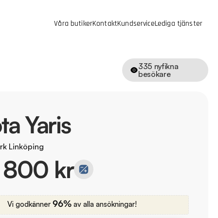
Våra butiker
Kontakt
Kundservice
Lediga tjänster
335
nyfikna
besökare
ta Yaris
rk Linköping
 800 kr
96%
Vi godkänner
av alla ansökningar!