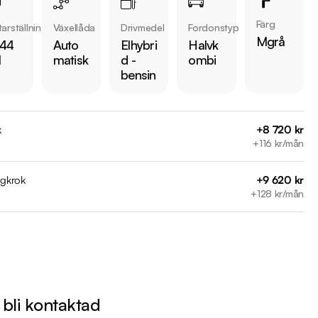
Färg
arställning
Växellåda
Drivmedel
Fordonstyp
 bilen:

Mgrå
144
Auto
Elhybri
Halvk
 kr 

l
matisk
d -
ombi
är förbrukning endast 0.30 l/mil

bensin
med 2026-11-30

 månaders garanti

k
+8 720 kr
+116 kr/mån
l

mil

agkrok
+9 620 kr
+128 kr/mån
mil

mil

arkbil.se/kopa-bil/toyota/cca12x/

l bli kontaktad
lm på bilen
