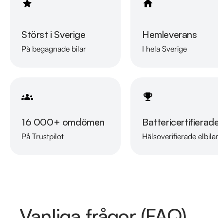
Störst i Sverige
Hemleverans
På begagnade bilar
I hela Sverige
16 000+ omdömen
Battericertifierad
På Trustpilot
Hälsoverifierade elbila
Vanliga frågor (FAQ)