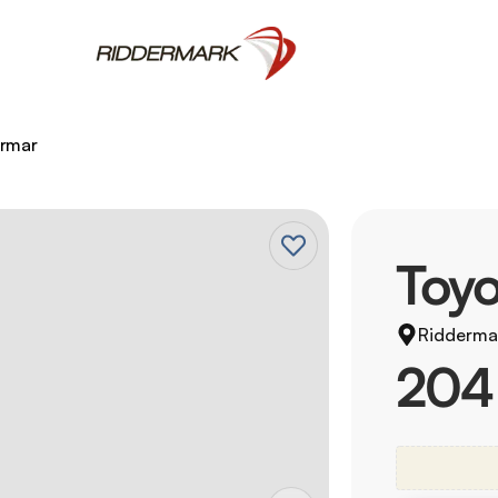
ärmar
Toyo
Ridderma
204