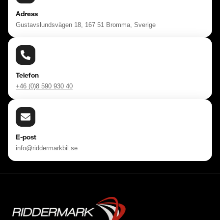
Adress
Gustavslundsvägen 18, 167 51 Bromma, Sverige
Telefon
+46 (0)8 590 930 40
E-post
info@riddermarkbil.se