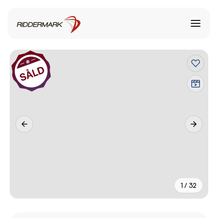
1 / 32
+
27
fler