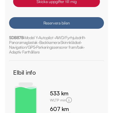
Skicka uppgifter till mig
Reservera bilen
SDB87B
Model Y
Autopilot
AWD/Fyrhjulsdrift
Panoramaglastak
Backkamera
Skinnklädsel
Navigation/GPS
Parkeringssensorer fram/bak
Adaptiv Farthållare
Elbil info
533 km
WLTP min
607 km