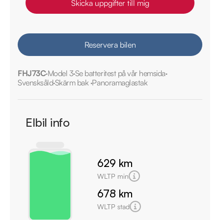
Skicka uppgifter till mig
Reservera bilen
FHJ73C
Model 3
Se batteritest på vår hemsida
Svensksåld
Skärm bak
Panoramaglastak
Elbil info
629 km
WLTP min
678 km
WLTP stad