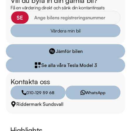
Vill du byta in din gamla bil?
försäkring kostnadsfritt i samarbete med Folksam, vi tar gärna 
Få en värdering direkt och sänk din kontantinsats
din gamla bil i inbyte. Kontakta anläggningen för mer 
SE
information.

Värdera min bil
Telefontider:

Måndag - Söndag 08:00 - 24:00

Jämför bilen
Besökstider i butik:

Se alla våra Tesla Model 3
Måndag - Fredag 10:00 - 19:00

Lördag 10:00 - 18:00

Kontakta oss
Söndag 10:00 - 16:00

010-129 59 68
WhatsApp
Välkomna!
Riddermark Sundsvall
Highlights