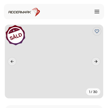
1 / 30
+
25
fler