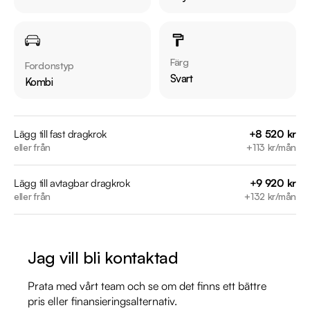
bil/?series=swace

Övrig information om bilen:

Årsskatt: Endast 360 kr 

Färg
Fordonstyp
Vid blandad körning är förbrukning endast 0.34 l/mil

Svart
Kombi
Besiktigad till och med 2026-11-30

Möjlighet till 12-60 månaders garanti

Lägg till fast dragkrok
+8 520 kr
eller från
+113 kr/mån
Servicehistorik:

2023-06-12 - 1899 mil

Lägg till avtagbar dragkrok
+9 920 kr
2023-10-23 - 2518 mil

eller från
+132 kr/mån
2025-09-25 - 5132 mil

Besök

Jag vill bli kontaktad
https://www.riddermarkbil.se/kopa-bil/suzuki/bek11w/

för att:

Prata med vårt team och se om det finns ett bättre
• Se närbilder och film på bilen

pris eller finansieringsalternativ.