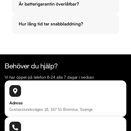
Är batterigarantin överlåtbar?
Hur lång tid tar snabbladdning?
Behöver du hjälp?
Vi har öppet på telefon 8-24 alla 7 dagar i veckan.
Adress
Gustavslundsvägen 18, 167 51 Bromma, Sverige