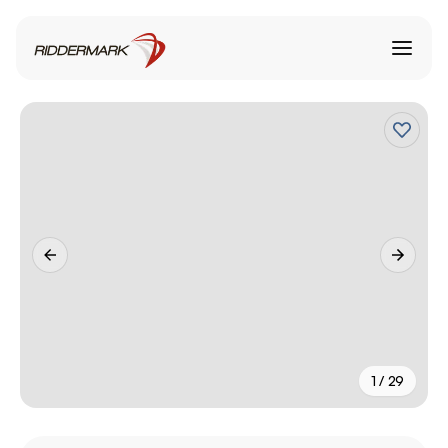
1 / 29
+
24
fler