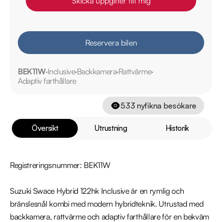
Skicka uppgifter till mig
Reservera bilen
BEK11W
Inclusive
Backkamera
Rattvärme
Adaptiv farthållare
533
nyfikna besökare
Översikt
Utrustning
Historik
Registreringsnummer: BEK11W

Suzuki Swace Hybrid 122hk Inclusive är en rymlig och 
bränslesnål kombi med modern hybridteknik. Utrustad med 
backkamera, rattvärme och adaptiv farthållare för en bekväm 