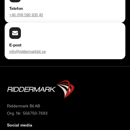
Telefon
+46 (0)8 590 930 40
E-post
info@riddermarkbil.se
Riddermark Bil AB
Org. Nr: 556750-7693
Social media