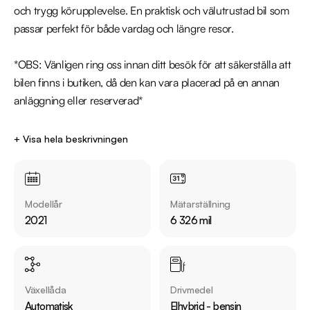
och trygg körupplevelse. En praktisk och välutrustad bil som 
passar perfekt för både vardag och längre resor.

*OBS: Vänligen ring oss innan ditt besök för att säkerställa att 
bilen finns i butiken, då den kan vara placerad på en annan 
anläggning eller reserverad*

Utrustning inkluderar:

+ Visa hela beskrivningen
  - Inclusive

  - Backkamera

  - Eluppvärmd framruta

Modellår
Mätarställning
  - Rattvärme

2021
6 326 mil
  - Adaptiv farthållare

  - Lane assist

Jämför denna bil med någon av våra andra Suzuki Swace i 
Växellåda
Drivmedel
lager. Se våra bilar på https://www.riddermarkbil.se/kopa-
Automatisk
Elhybrid - bensin