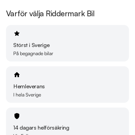
Varför välja Riddermark Bil
Se hur vi genomför våra tester här:

https://vimeo.com/1011323016

Telefontider: 

Måndag - Söndag: 08:00 - 24:00 

Störst i Sverige
På begagnade bilar
Besökstider i butik: 

Måndag - Fredag: 09:00 - 19:00 

Lördag: 10:00 - 18:00 

Söndag: 10:00 - 16:00 

Hemleverans
I hela Sverige
Välkomna!
14 dagars helförsäkring