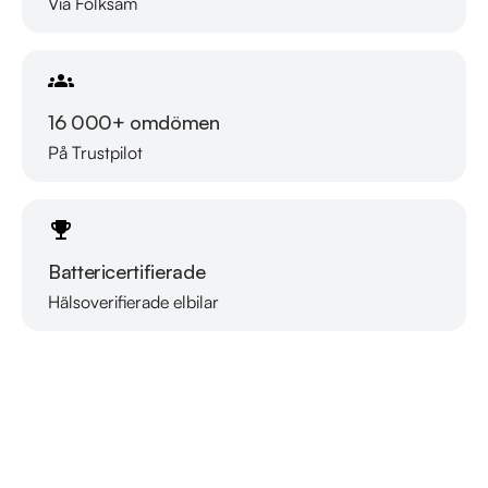
Via Folksam
16 000+ omdömen
På Trustpilot
Battericertifierade
Hälsoverifierade elbilar
Läs mer om oss