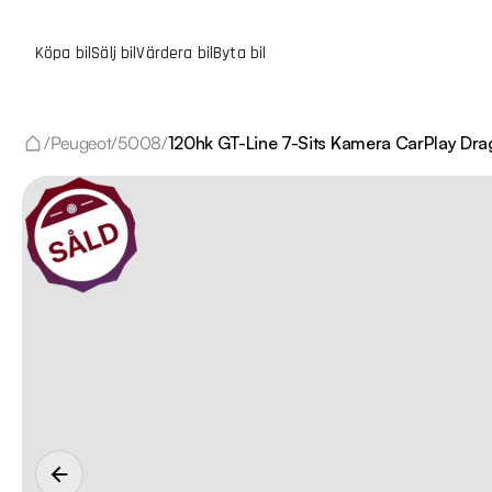
Köpa bil
Sälj bil
Värdera bil
Byta bil
/
Peugeot
/
5008
/
120hk GT-Line 7-Sits Kamera CarPlay Dra