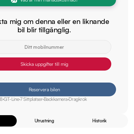
ta mig om denna eller en liknande
bil blir tillgänglig.
Skicka uppgifter till mig
Reservera bilen
8
GT-Line
7 Sittplatser
Backkamera
Dragkrok
Utrustning
Historik