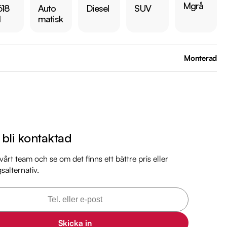
Mgrå
618
Auto
Diesel
SUV
l
matisk
d någon av våra andra Peugeot 5008 i lager. Se våra bilar på 
arkbil.se/kopa-bil/?series=5008

Monterad
 bilen:

 kr 

är förbrukning endast 0.43 l/mil

 med 2025-08-31

 månaders garanti

l bli kontaktad
mil

årt team och se om det finns ett bättre pris eller
gsalternativ.
mil

mil

il

mil

mil

Skicka in