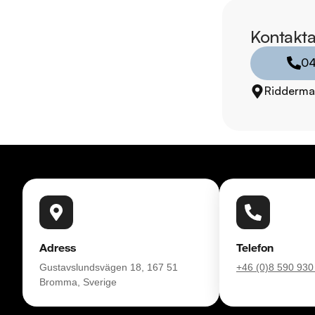
* Störst i Sverige på
* Erbjuder hemlevera
Kontakta
* 14 dagars helförsä
04
* Över 10 tusen omd
* Våra bilar är test
Ridderma
* Kvalitetssäkrade bil
RIDDERMARK BIL 
Skydda din bil med 
komplettera med extra
enkelt hos oss.

Med korta lagertider 
bil: 08-572 142 41. 
Adress
Telefon
försäkring från Folk
Gustavslundsvägen 18, 167 51
+46 (0)8 590 930
Bromma, Sverige
Se hur vi genomför v