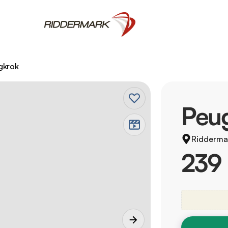
gkrok
Peu
Ridderma
239