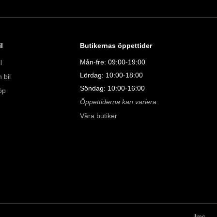
011323016

08:00 - 24:00 

l
Butikernas öppettider
Mån-fre: 09:00-19:00
l
Lördag: 10:00-18:00
 bil
9:00 - 19:00 

Söndag: 10:00-16:00
00 

öp
Öppettiderna kan variera
00 

Våra butiker
llms