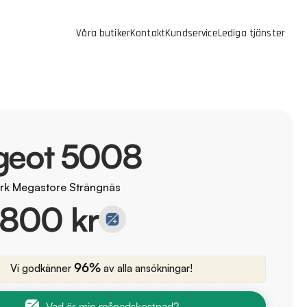
Våra butiker
Kontakt
Kundservice
Lediga tjänster
geot 5008
rk Megastore Strängnäs
 800 kr
96%
Vi godkänner
av alla ansökningar!
Vad är min månadskostnad?