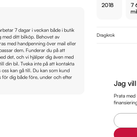
2018
7 
mi
Jämför denna bil me
https://www.ridderm
 arbetar 7 dagar i veckan både i butik
Dragkrok
ig med ditt bilköp. Behovet av
Övrig information om
veras med handpenning över mail eller
Årsskatt: Endast 1155
t passar dem. Funderar du på att
Vid blandad körning 
s med det, och vi hjälper dig även med
Besiktigad till och
till din bil. Tveka inte på att kontakta
os oss kan gå till. Du kan som kund
Möjlighet till 12-60
s för dig både före, under och efter
Jag vil
Servicehistorik:

2019-04-08 - 1041 
Prata med v
finansierin
2020-03-09 - 1883 
2021-02-24 - 2956 
2022-03-11 - 3779 m
2023-03-14 - 4410 
2024-04-18 - 5945 