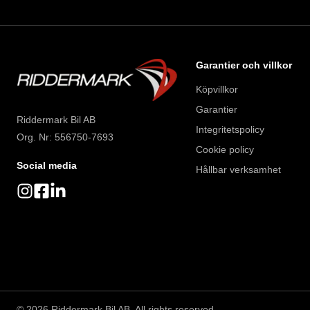
Garantier och villkor
Köpvillkor
Garantier
Riddermark Bil AB
Integritetspolicy
Org. Nr: 556750-7693
Cookie policy
Social media
Hållbar verksamhet
©
2026
Riddermark Bil AB. All rights reserved.