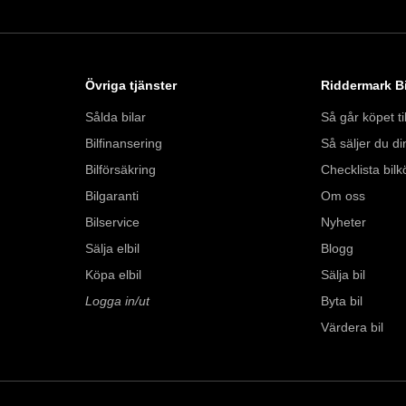
https://vimeo.com/1
Telefontider: 

Måndag - Söndag: 
Övriga tjänster
Riddermark Bi
Sålda bilar
Så går köpet til
Besökstider i butik: 

Bilfinansering
Så säljer du din
Måndag - Fredag: 0
Lördag: 10:00 - 18:
Bilförsäkring
Checklista bilk
Söndag: 10:00 - 16:
Bilgaranti
Om oss
Bilservice
Nyheter
Välkomna!
Sälja elbil
Blogg
Köpa elbil
Sälja bil
Logga in/ut
Byta bil
Värdera bil