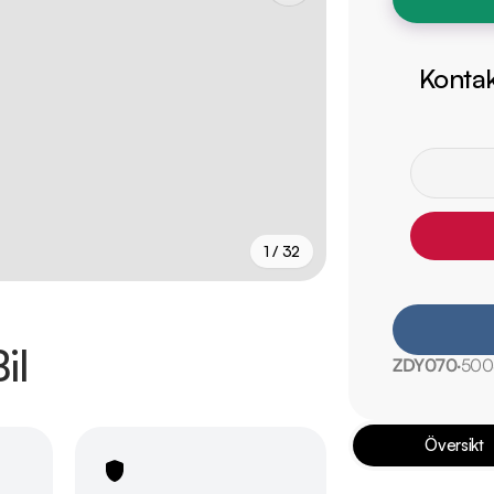
Kontak
1 / 32
+
27
fler
il
ZDY070
500
Översikt