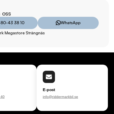
 begagnade bilar

ns i hela Sverige

 oss
kring via Folksam

80-43 38 10
WhatsApp
ömen på Trustpilot 

ade på över 100 punkter

rk Megastore Strängnäs
ar

TRYGGHETSPAKET:

vårt trygghetspaket. Välj mellan 12-60 månaders garanti och 
 hjuluppsättningar till bra priser. Gör ditt bilköp tryggt och 
försvinner våra bilar snabbt! Ring oss idag för att reservera din 
Vi erbjuder även skräddarsydd finansiering och 14 dagars fri 
E-post
sam.

 40
info@riddermarkbil.se
åra tester här:
