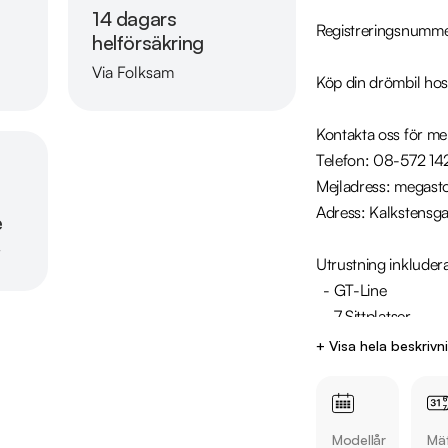
14 dagars
Registreringsnumm
helförsäkring
Via Folksam
Köp din drömbil hos
Läs mer om oss
Kontakta oss för mer
Telefon: 08-572 142 
Mejladress: megasto
Adress: Kalkstensga
e
r
Utrustning inkludera
  - GT-Line

  - 7 Sittplatser

  - Dragkrok

+ Visa hela beskrivn
  - Backkamera

  - Ambient belysning

  - Skinn/tygklädsel

Modellår
Mät
  - Apple CarPlay & Android Auto
