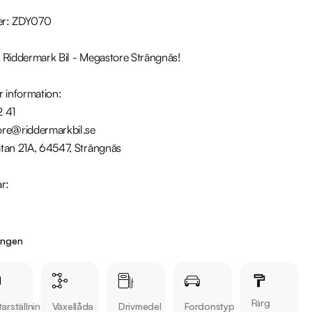
er: ZDY070

 Riddermark Bil - Megastore Strängnäs!

 information:

41 

re@riddermarkbil.se

tan 21A, 64547, Strängnäs

r:

ingen
Färg
arställning
Växellåda
Drivmedel
Fordonstyp