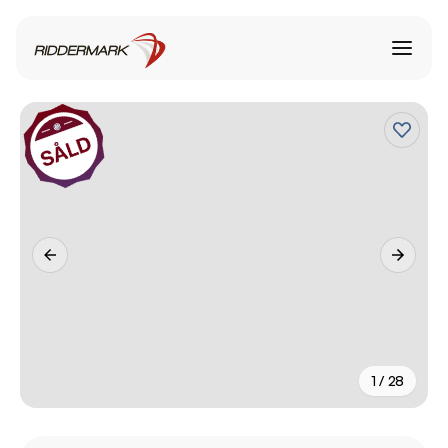
1 / 28
+
23
fler