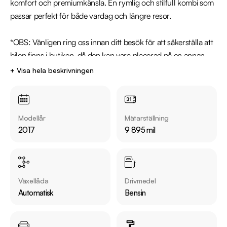
komfort och premiumkänsla. En rymlig och stilfull kombi som 
passar perfekt för både vardag och längre resor.

*OBS: Vänligen ring oss innan ditt besök för att säkerställa att 
bilen finns i butiken, då den kan vara placerad på en annan 
anläggning eller reserverad*

+ Visa hela beskrivningen
Utrustning inkluderar:

  - GT-Line

Modellår
Mätarställning
  - Motor & Kupévärmare

2017
9 895 mil
  - Panoramaglastak

  - Parkeringssensorer fram & bak 

  - Apple CarPlay & Android Auto

  - Skinn/Tygklädsel (halvskinn)

Växellåda
Drivmedel
Automatisk
Bensin
Övrig information om bilen:

Årsskatt: Endast 382 kr 

Vid blandad körning är förbrukning endast 0.49 l/mil
