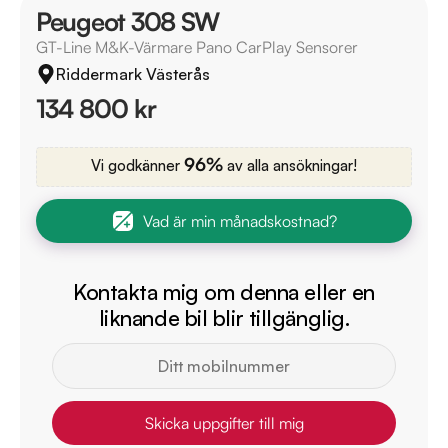
Peugeot 308 SW
GT-Line M&K-Värmare Pano CarPlay Sensorer
Riddermark Västerås
134 800 kr
96%
Vi godkänner
av alla ansökningar!
Vad är min månadskostnad?
Kontakta mig om denna eller en
liknande bil blir tillgänglig.
Skicka uppgifter till mig