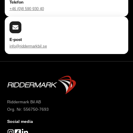
Telefon
+46 (0)8 590 930 40
E-post
info@riddermarkbil.se
Riddermark Bil AB
Org. Nr: 556750-7693
Social media