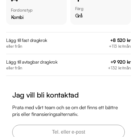
Besiktigad till och med 2026-09-30

Färg
Fordonstyp
Möjlighet till 12-60 månaders garanti

Grå
Kombi
Servicehistorik:

2019-06-26 - 1011 mil

Lägg till fast dragkrok
+8 520 kr
eller från
+113 kr/mån
2022-11-30 - 3292 mil

2023-09-11 - 4905 mil

Lägg till avtagbar dragkrok
+9 920 kr
2024-06-17 - 7038 mil

eller från
+132 kr/mån
2025-06-16 - 8567 mil

Besök

Jag vill bli kontaktad
https://www.riddermarkbil.se/kopa-bil/peugeot/zcs597/

för att:

Prata med vårt team och se om det finns ett bättre
• Se närbilder och film på bilen

pris eller finansieringsalternativ.
• Reservera bilen direkt online

• Få mer info om utrustning och tillval
