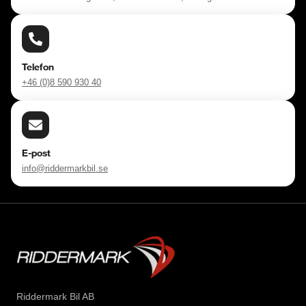
Telefon
+46 (0)8 590 930 40
E-post
info@riddermarkbil.se
Riddermark Bil AB