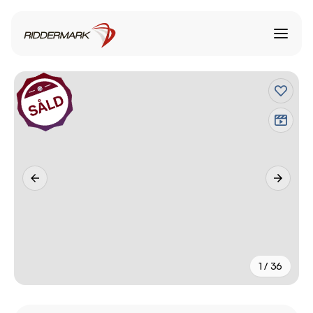
1 / 36
+
31
fler