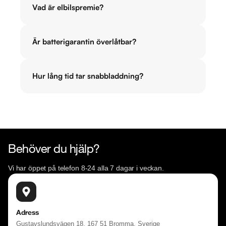
Vad är elbilspremie?
Är batterigarantin överlåtbar?
Hur lång tid tar snabbladdning?
Behöver du hjälp?
Vi har öppet på telefon 8-24 alla 7 dagar i veckan.
Adress
Gustavslundsvägen 18, 167 51 Bromma, Sverige