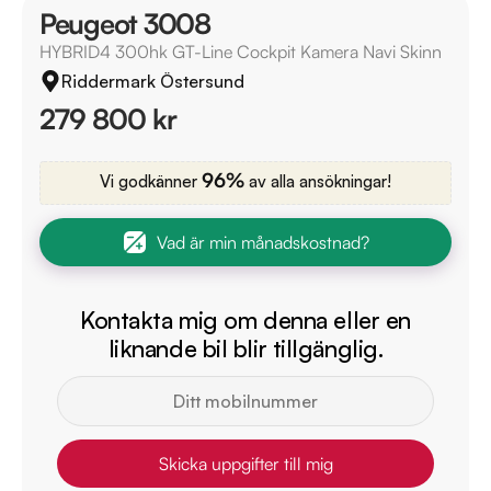
Peugeot 3008
HYBRID4 300hk GT-Line Cockpit Kamera Navi Skinn
Riddermark Östersund
279 800 kr
96%
Vi godkänner
av alla ansökningar!
Vad är min månadskostnad?
Kontakta mig om denna eller en
liknande bil blir tillgänglig.
Skicka uppgifter till mig