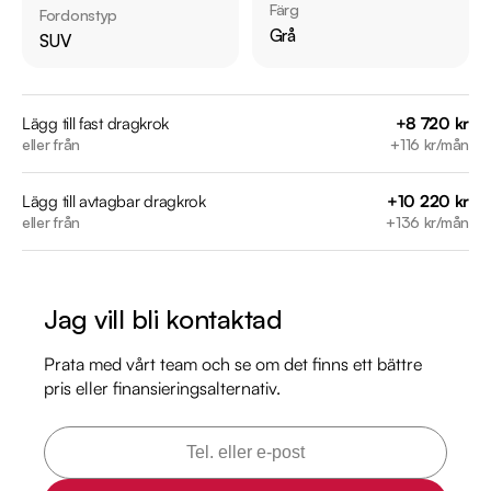
Övrig information om bilen:

Färg
Fordonstyp
Årsskatt: Endast 360 kr 

Grå
SUV
Vid blandad körning är förbrukning endast 0.15 l/mil

Elräckvidd enligt WLTP på 63 km

Besiktigad till och med 2026-08-31

Lägg till fast dragkrok
+8 720 kr
eller från
+116 kr/mån
Möjlighet till 12-60 månaders garanti

Lägg till avtagbar dragkrok
+10 220 kr
Senast servad vid:

eller från
+136 kr/mån
2025-07-28 - 5788 mil

Besök

Jag vill bli kontaktad
https://www.riddermarkbil.se/kopa-bil/peugeot/dbl96h/

för att:

Prata med vårt team och se om det finns ett bättre
• Se närbilder och film på bilen

pris eller finansieringsalternativ.
• Reservera bilen direkt online

• Få mer info om utrustning och tillval

Välkommen till Riddermark Bil AB, Sveriges största 