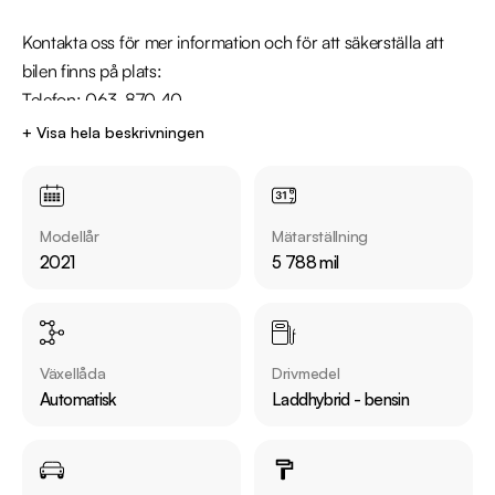
Kontakta oss för mer information och för att säkerställa att 
bilen finns på plats:

Telefon: 063-870 40

+ Visa hela beskrivningen
Utrustning inkluderar:

  - GT-Line

  - Cockpit 

Modellår
Mätarställning
  - Backkamera

2021
5 788 mil
  - Navigation

  - Skinnklädsel

  - Minnesstol förare

Växellåda
Drivmedel
Jämför denna bil med någon av våra andra Peugeot 3008 i 
Automatisk
Laddhybrid - bensin
lager. Se våra bilar på https://www.riddermarkbil.se/kopa-
bil/?series=3008
