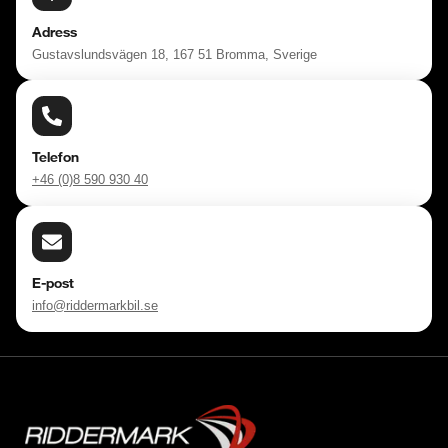
Adress
Gustavslundsvägen 18, 167 51 Bromma, Sverige
Telefon
+46 (0)8 590 930 40
E-post
info@riddermarkbil.se