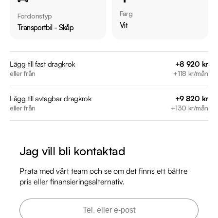
  - Bluetooth

Färg
Fordonstyp
  - 3-Sits

Vit
Transportbil - Skåp
  - Eluppvärmd vindruta

Jämför denna bil med någon av våra andra Opel Combo i 
Lägg till fast dragkrok
+8 920 kr
eller från
+118 kr/mån
lager. Se våra bilar på https://www.riddermarkbil.se/kopa-
bil/?series=combo

Lägg till avtagbar dragkrok
+9 820 kr
eller från
+130 kr/mån
Övrig information om bilen:

Årsskatt: Endast 2056 kr 

Vid blandad körning är förbrukning endast 0.55 l/mil

Jag vill bli kontaktad
Besiktigad till och med 2026-10-31

Möjlighet till 12-60 månaders garanti

Prata med vårt team och se om det finns ett bättre
pris eller finansieringsalternativ.
Besök

https://www.riddermarkbil.se/kopa-bil/opel/ryy281/

för att:
