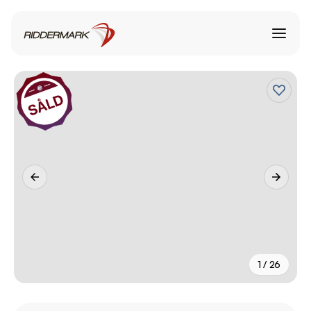
1 / 26
+
21
fler