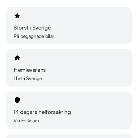
Skydda din bil med vårt trygghetspaket. Välj mellan 12-60 
månaders garanti och komplettera med extra 
hjuluppsättningar till bra priser. Gör ditt bilköp tryggt och 
enkelt hos oss.

Störst i Sverige
På begagnade bilar
Med korta lagertider försvinner våra bilar snabbt! Ring oss 
idag för att reservera din bil: 018-470 74 00. Vi erbjuder även 
skräddarsydd finansiering och 14 dagars fri försäkring från 
Folksam.

Hemleverans
I hela Sverige
Se hur vi genomför våra tester här:

https://vimeo.com/1011323016

Välkomna!
14 dagars helförsäkring
Via Folksam