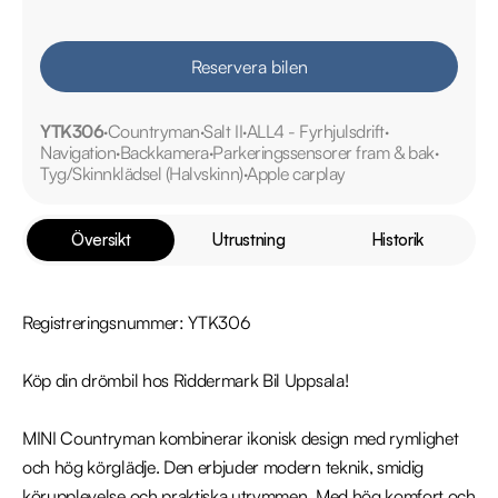
Reservera bilen
YTK306
Countryman
Salt II
ALL4 - Fyrhjulsdrift
Navigation
Backkamera
Parkeringssensorer fram & bak
Tyg/Skinnklädsel (Halvskinn)
Apple carplay
Översikt
Utrustning
Historik
Registreringsnummer: YTK306

Köp din drömbil hos Riddermark Bil Uppsala!

MINI Countryman kombinerar ikonisk design med rymlighet 
och hög körglädje. Den erbjuder modern teknik, smidig 
körupplevelse och praktiska utrymmen. Med hög komfort och 