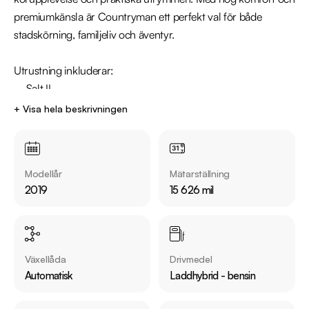
premiumkänsla är Countryman ett perfekt val för både 
stadskörning, familjeliv och äventyr.

Utrustning inkluderar:

  - Salt II

  - Navigation

+ Visa hela beskrivningen
  - Halvskinn

  - Svart innertak

Modellår
Mätarställning
Jämför denna bil med någon av våra andra MINI Countryman 
2019
15 626 mil
i lager. Se våra bilar på https://www.riddermarkbil.se/kopa-
bil/?series=countryman

Övrig information om bilen:

Växellåda
Drivmedel
Årsskatt: Endast 360kr 

Automatisk
Laddhybrid - bensin
Vid blandad körning är förbrukning endast 0.25l/mil

Elräckvidd enligt WLTP på 33km
