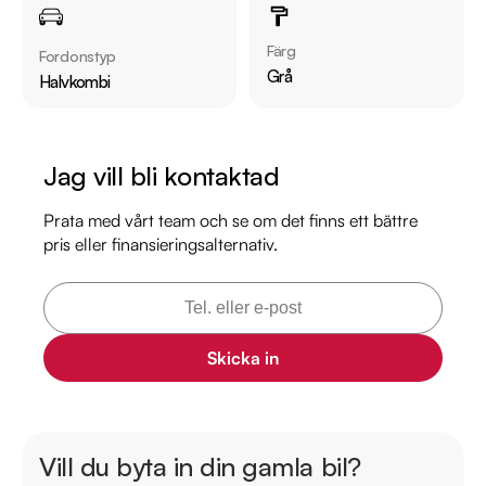
Möjlighet till 12-60 månaders garanti

Färg
Fordonstyp
Senast servad:

Grå
Halvkombi
2020-09-29 - 3171 mil  

2021-12-22 - 6357mil

2022-03-04 - 6865 mil 

Jag vill bli kontaktad
2023-03-07 - 10592 mil

2024-03-06 - 12091 mil 

Prata med vårt team och se om det finns ett bättre
pris eller finansieringsalternativ.
2025-05-09 - 14382 mil

Besök

https://www.riddermarkbil.se/kopa-bil/mini/ytk306/

för att:

Skicka in
• Se närbilder och film på bilen

• Reservera bilen direkt online

• Få mer info om utrustning och tillval

Vill du byta in din gamla bil?