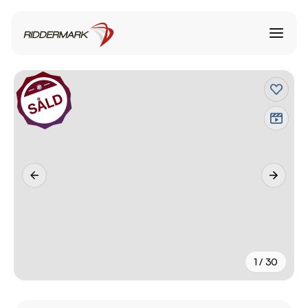
1 / 30
+
25
fler