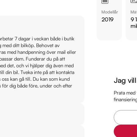
Modellår
Mät
Övrig information om
2019
9 
Årsskatt: Endast 360
mi
Vid blandad körning 
Elräckvidd enligt W
 arbetar 7 dagar i veckan både i butik
ig med ditt bilköp. Behovet av
Besiktigad till och 
veras med handpenning över mail eller
Möjlighet till 12-60
t passar dem. Funderar du på att
s med det, och vi hjälper dig även med
Servicehistorik:

till din bil. Tveka inte på att kontakta
2020-07-10 - 1641 m
Jag vil
os oss kan gå till. Du kan som kund
2024-07-10 - 7116 m
s för dig både före, under och efter
Prata med v
finansierin
Besök

https://www.ridderm
för att:

• Se närbilder och fi
• Reservera bilen dir