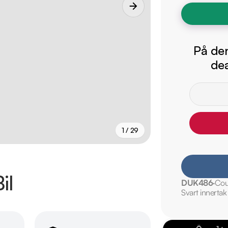
På den
dea
1 / 29
+
24
fler
il
DUK486
Cou
Svart innertak