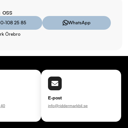
sam.

 oss
åra tester här:

10-108 25 85
WhatsApp
011323016

rk Örebro
8:00 - 24:00

:00 - 19:00

00

00

E-post
 40
info@riddermarkbil.se