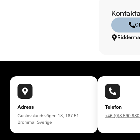
försäkring från Folk
Kontakta
Se hur vi genomför v
0
https://vimeo.com/1
Ridderma
Telefontider:

Måndag - Söndag 0
Besökstider i butik:

Måndag - Fredag 09
Lördag 10:00 - 18:
Söndag 10:00 - 16:
Adress
Telefon
Välkomna!
Gustavslundsvägen 18, 167 51
+46 (0)8 590 930
Bromma, Sverige