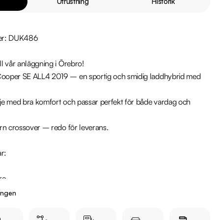
Utrustning
Historik
er: DUK486

 vår anläggning i Örebro!

oper SE ALL4 2019 – en sportig och smidig laddhybrid med 
e med bra komfort och passar perfekt för både vardag och 
n crossover – redo för leverans.   

r:

ingen