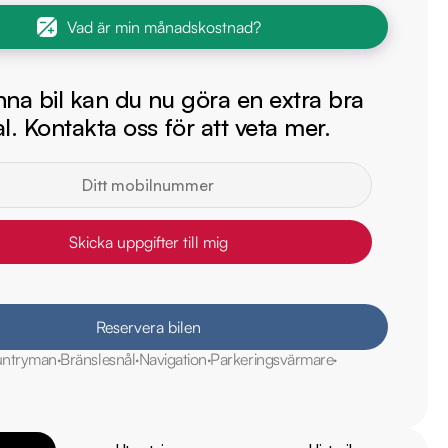
Vad är min månadskostnad?
na bil kan du nu göra en extra bra
l. Kontakta oss för att veta mer.
Skicka uppgifter till mig
Reservera bilen
ntryman
Bränslesnål
Navigation
Parkeringsvärmare