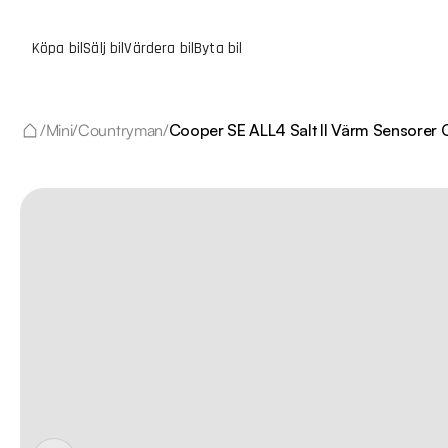
Köpa bil
Sälj bil
Värdera bil
Byta bil
/
Mini
/
Countryman
/
Cooper SE ALL4 Salt II Värm Sensorer 