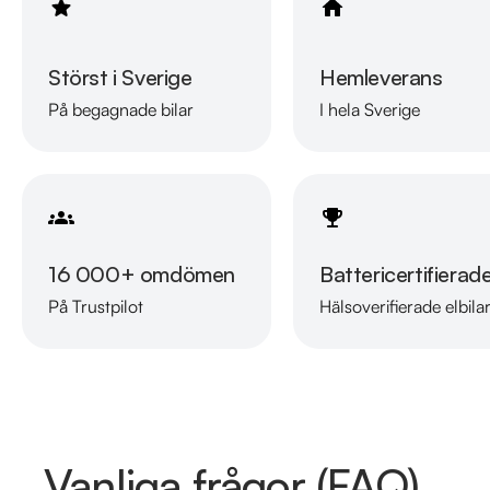
Störst i Sverige
Hemleverans
På begagnade bilar
I hela Sverige
16 000+ omdömen
Battericertifierad
På Trustpilot
Hälsoverifierade elbila
Vanliga frågor (FAQ)