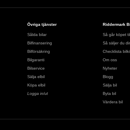
Övriga tjänster
Riddermark Bi
Sålda bilar
Så går köpet til
Bilfinansering
Så säljer du din
Bilförsäkring
Checklista bilk
Bilgaranti
Om oss
Bilservice
Nyheter
Sälja elbil
Blogg
Köpa elbil
Sälja bil
Logga in/ut
Byta bil
Värdera bil