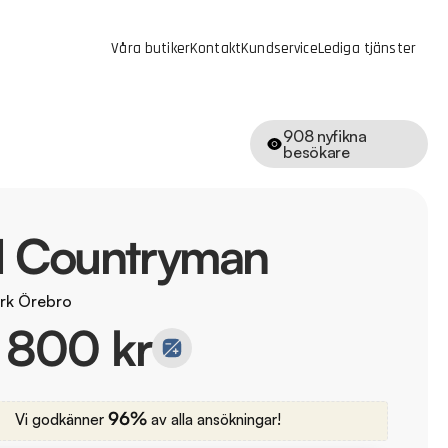
Våra butiker
Kontakt
Kundservice
Lediga tjänster
908
nyfikna
besökare
I Countryman
rk Örebro
 800 kr
96%
Vi godkänner
av alla ansökningar!