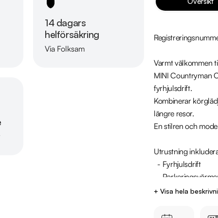
Översikt
14 dagars
helförsäkring
Registreringsnumm
Via Folksam
Läs mer om oss
Varmt välkommen till
MINI Countryman Co
fyrhjulsdrift.

Kombinerar körglädj
längre resor.

e
En stilren och moder
r
Utrustning inkludera
  - Fyrhjulsdrift

  - Parkeringsvärmare

  - Parkeringssensorer fram & bak 

+ Visa hela beskrivn
  - Navigation

  - Skinn/Tygklädsel
