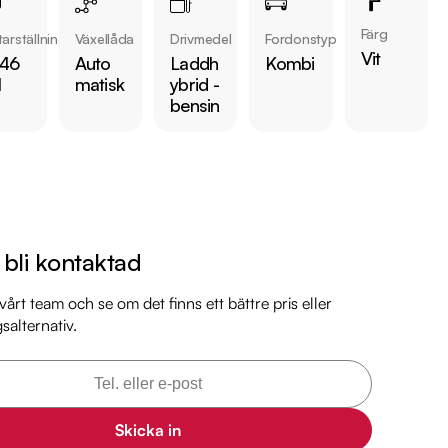
Färg
arställning
Växellåda
Drivmedel
Fordonstyp
 bilen:

Vit
146
Auto
Laddh
Kombi
 kr 

l
matisk
ybrid -
är förbrukning endast 0.25 l/mil

bensin
LTP på 32 km

med 2026-11-30

 månaders garanti

il

l bli kontaktad
il

årt team och se om det finns ett bättre pris eller
gsalternativ.
arkbil.se/kopa-bil/mini/duk486/

lm på bilen

Skicka in
ekt online
