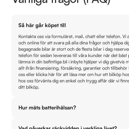
Så här går köpet till
Kontakta oss via formuläret, mail, chatt eller telefon. Vi
och online för att svara på alla dina frågor och hjälpa d
begagnade bilar är stort och de flesta bilar i dag reser
telefon för sedan levereras till våra kunder när det bäs
lämna in din befintliga bil i inbyte hjälper vi dig givetvi
allt ifrån finansiering, försäkring, garantier och tillbehör 
oss eller klicka här för att läsa mer om hur ett bilköp h
hos oss förvänta dig en enkel och trygg affär där vi finn
ditt bilköp.
Hur mäts batterihälsan?
Vad påverkar räckvidden i verkliga livet?