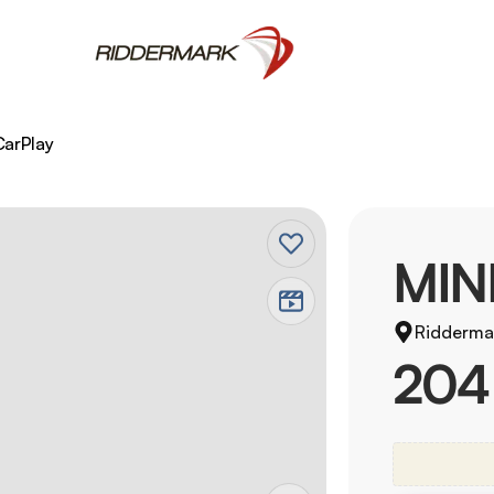
CarPlay
MIN
Ridderma
204