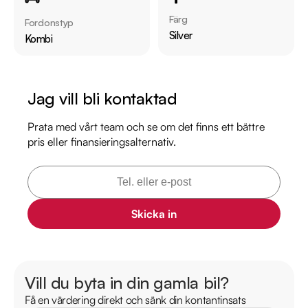
Färg
Fordonstyp
Servicehistorik:

Silver
Kombi
2024-05-06 - 2987 mil

2026-04-28 - 5071 mil

Jag vill bli kontaktad
Besök

https://www.riddermarkbil.se/kopa-bil/mini/dem56f/

Prata med vårt team och se om det finns ett bättre
pris eller finansieringsalternativ.
för att:

• Se närbilder och film på bilen

• Reservera bilen direkt online

• Få mer info om utrustning och tillval

Skicka in
Därför ska du välja Riddermark Bil Linköping: 

* Störst i Sverige på begagnade bilar

* Erbjuder hemleverans i hela Sverige

Vill du byta in din gamla bil?
* 14 dagars helförsäkring via Folksam

Få en värdering direkt och sänk din kontantinsats
* Över 10 tusen omdömen på Trustpilot 
