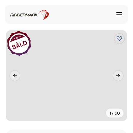
1 / 30
+
25
fler