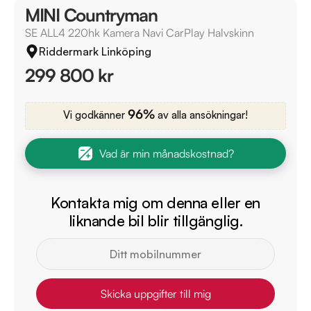
MINI Countryman
SE ALL4 220hk Kamera Navi CarPlay Halvskinn
Riddermark Linköping
299 800 kr
96%
Vi godkänner
av alla ansökningar!
Vad är min månadskostnad?
Kontakta mig om denna eller en
liknande bil blir tillgänglig.
Skicka uppgifter till mig