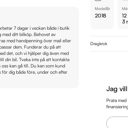
  - Widescreen Cockpit

Modellår
Mät
  - 360° kamera

2018
12
  - Navigation

3 
  - Döda vinkeln varnare

 arbetar 7 dagar i veckan både i butik
  - Skinnklädsel

ig med ditt bilköp. Behovet av
  - Elstolar med minne fram

veras med handpenning över mail eller
Dragkrok
t passar dem. Funderar du på att
s med det, och vi hjälper dig även med
Övrig information om
till din bil. Tveka inte på att kontakta
Årsskatt: Endast 245
os oss kan gå till. Du kan som kund
Vid blandad körning 
s för dig både före, under och efter
Besiktigad till och
Möjlighet till 12-60
Jag vil
Servicehistorik:

Prata med v
finansierin
2019-02-06 - 2422 
2020-03-04 - 4539
2021-03-16 - 5611 mi