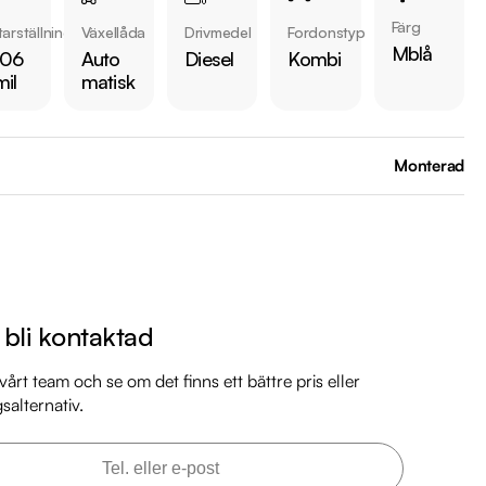
Färg
arställning
Växellåda
Drivmedel
Fordonstyp
Mblå
 06
Auto
Diesel
Kombi
mil
matisk
Monterad
 bilen:

8 kr 

är förbrukning endast 0.52 l/mil

 med 2027-04-30

 månaders garanti

l bli kontaktad
årt team och se om det finns ett bättre pris eller
gsalternativ.
mil

 mil

l
