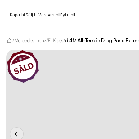
Köpa bil
Sälj bil
Värdera bil
Byta bil
/
Mercedes-benz
/
E-Klass
/
d 4M All-Terrain Drag Pano Burm