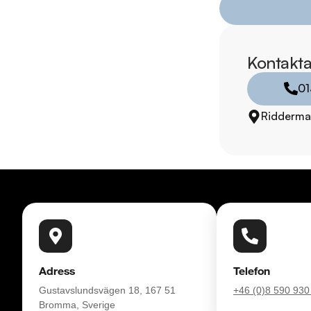
* Kvalitetssäkrade bil
Registreringsavgift 
Kontakta
01
Leverans av din nya b
inbyte. Vill du se me
Ridderma
RIDDERMARK BIL 
Skydda din bil med 
komplettera med extra
enkelt hos oss.

Med korta lagertider 
bil: 013-480 22 00 .
försäkring från Folk
Adress
Telefon
Gustavslundsvägen 18, 167 51
+46 (0)8 590 930
Se hur vi genomför v
Bromma, Sverige