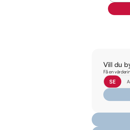
2023-03-15 - 8152 m
2024-03-13 - 9394 
2024-11-13 - 10150 m
2026-02-26 - 11945
Besök

https://www.ridder
för att:

• Se närbilder och fi
Vill du b
• Reservera bilen dir
Få en värderin
• Få mer info om utru
SE
Därför ska du välja 
* Störst i Sverige på
* Erbjuder hemlevera
* 14 dagars helförsä
* Över 10 tusen omd
* Våra bilar är test