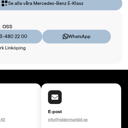
Se alla våra Mercedes-Benz E-Klass
ar

på 1495kr tillkommer.

 oss
3-480 22 00
WhatsApp
il direkt till din dörr inom 24 timmar! Vi tar även hand om ditt 
r? Kontakta oss för fler bilder och videor.

rk Linköping
TRYGGHETSPAKET:

vårt trygghetspaket. Välj mellan 12-60 månaders garanti och 
 hjuluppsättningar till bra priser. Gör ditt bilköp tryggt och 
försvinner våra bilar snabbt! Ring oss idag för att reservera din 
 Vi erbjuder även skräddarsydd finansiering och 14 dagars fri 
sam.

E-post
 40
info@riddermarkbil.se
åra tester här:
