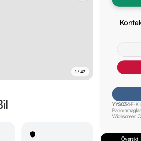
Kontak
1 / 43
+
38
fler
il
YYS034
E-Kl
Panoramaglas
Widescreen C
Översikt