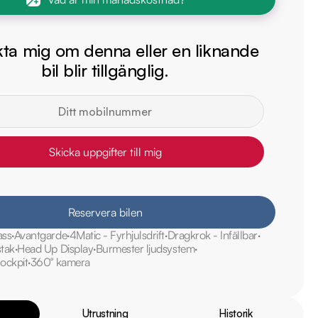
ta mig om denna eller en liknande
bil blir tillgänglig.
Skicka uppgifter till mig
Reservera bilen
ass
Avantgarde
4Matic - Fyrhjulsdrift
Dragkrok - Infällbar
tak
Head Up Display
Burmester ljudsystem
ockpit
360° kamera
Utrustning
Historik