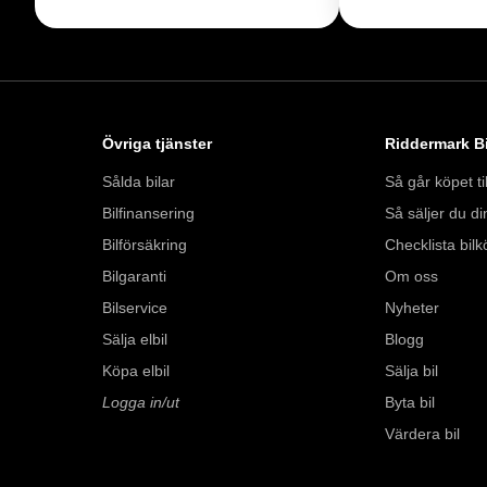
https://vimeo.com/1
Telefontider:

Måndag - Söndag 0
Övriga tjänster
Riddermark Bi
Besökstider i butik:

Sålda bilar
Så går köpet til
Måndag - Fredag 09
Bilfinansering
Så säljer du din
Lördag 10:00 - 18:
Söndag 10:00 - 16:
Bilförsäkring
Checklista bilk
Bilgaranti
Om oss
Välkomna!
Bilservice
Nyheter
Sälja elbil
Blogg
Köpa elbil
Sälja bil
Logga in/ut
Byta bil
Värdera bil