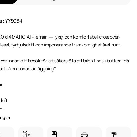
r: YYS034

 d 4MATIC All-Terrain – lyxig och komfortabel crossover-
sel, fyrhjulsdrift och imponerande framkomlighet året runt.

ss innan ditt besök för att säkerställa att bilen finns i butiken, då 
ad på en annan anläggning*

r:

ingen