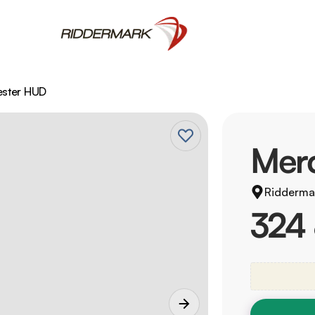
ester HUD
Mer
Ridderma
324