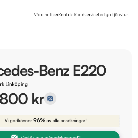
Våra butiker
Kontakt
Kundservice
Lediga tjänster
cedes-Benz E220
rk Linköping
 800 kr
96%
Vi godkänner
av alla ansökningar!
Vad är min månadskostnad?