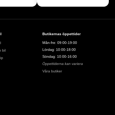
011323016

8:00 - 24:00

l
Butikernas öppettider
Mån-fre: 09:00-19:00
l
:00 - 19:00

Lördag: 10:00-18:00
 bil
00

Söndag: 10:00-16:00
00

öp
Öppettiderna kan variera
Våra butiker