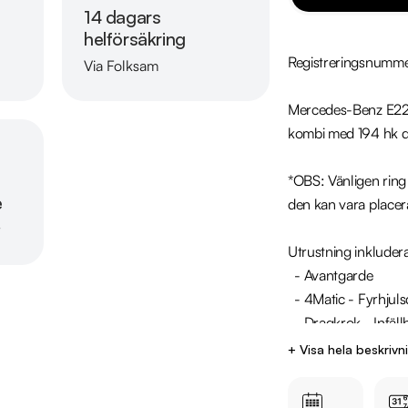
14 dagars
helförsäkring
Registreringsnumme
Via Folksam
Läs mer om oss
Mercedes-Benz E220
kombi med 194 hk die
*OBS: Vänligen ring o
e
den kan vara placer
r
Utrustning inkludera
  - Avantgarde

  - 4Matic - Fyrhjulsdrift

  - Dragkrok - Infällbar

  - Panoramaglastak

+ Visa hela beskrivn
  - Head Up Display

  - Burmester ljudsystem
