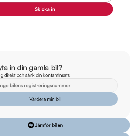
il

mil

Skicka in
il

 mil

markbil.se/kopa-bil/mercedes-benz/yys034/

lm på bilen

yta in din gamla bil?
ekt online

g direkt och sänk din kontantinsats
stning och tillval

Riddermark Bil Linköping: 

Värdera min bil
 begagnade bilar

ns i hela Sverige

kring via Folksam

Jämför bilen
ömen på Trustpilot 

ade på över 100 punkter
