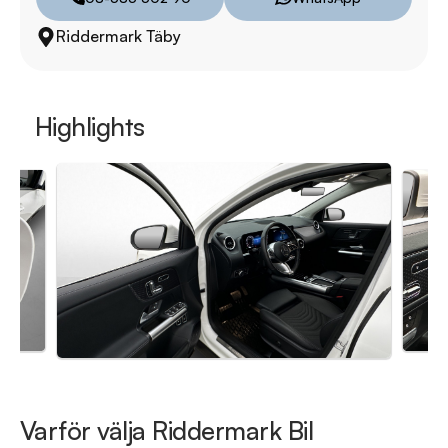
hjuluppsättningar till bra priser. Gör ditt bilköp tryggt och 
Riddermark Täby
enkelt hos oss.

Vi erbjuder även skräddarsydd finansiering och 14 dagars fri 
försäkring från Folksam.

Highlights
Se hur vi genomför våra tester här:

https://vimeo.com/1011323016

Telefontider:

Måndag - Söndag 08:00 - 24:00

Besökstider i butik:

Måndag - Fredag 09:00 - 19:00

Lördag 10:00 - 18:00

Söndag 10:00 - 16:00

Varför välja Riddermark Bil