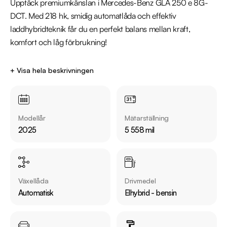
Upptäck premiumkänslan i Mercedes-Benz GLA 250 e 8G-
DCT. Med 218 hk, smidig automatlåda och effektiv 
laddhybridteknik får du en perfekt balans mellan kraft, 
komfort och låg förbrukning! 

Utrustning inkluderar:

+ Visa hela beskrivningen
  - Burmester högtalarsystem

  - Navigation 

  - Backkamera 

Modellår
Mätarställning
  - El bagaelucka 

2025
5 558 mil
  - Delläder 

  - Elstolar med minne förare och passagerare 

Jämför denna bil med någon av våra andra Mercedes-Benz 
Växellåda
Drivmedel
GLA i lager. Se våra bilar på 
Automatisk
Elhybrid - bensin
https://www.riddermarkbil.se/kopa-bil/?series=gla

Övrig information om bilen:
