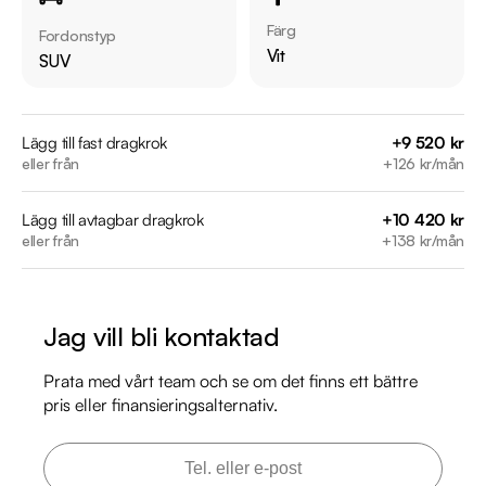
Årsskatt: Endast 360 kr 

Färg
Fordonstyp
Elräckvidd enligt WLTP på 70 km

Vit
SUV
Besiktigad till och med 2027-09-30

Endast 2 tidigare brukare

Möjlighet till 12-60 månaders garanti

Lägg till fast dragkrok
+9 520 kr
eller från
+126 kr/mån
Servicehistorik:

Lägg till avtagbar dragkrok
+10 420 kr
2025-03-11 - 2320 mil

eller från
+138 kr/mån
2025-10-10 - 4812 mil

Besök

Jag vill bli kontaktad
https://www.riddermarkbil.se/kopa-bil/mercedes-
benz/tra80h/

Prata med vårt team och se om det finns ett bättre
för att:

pris eller finansieringsalternativ.
• Se närbilder och film på bilen

• Reservera bilen direkt online

• Få mer info om utrustning och tillval
