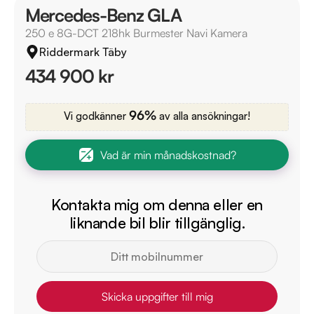
Mercedes-Benz GLA
250 e 8G-DCT 218hk Burmester Navi Kamera
Riddermark Täby
434 900 kr
96%
Vi godkänner
av alla ansökningar!
Vad är min månadskostnad?
Kontakta mig om denna eller en
liknande bil blir tillgänglig.
Skicka uppgifter till mig