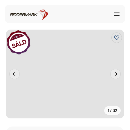
1 / 32
+
27
fler