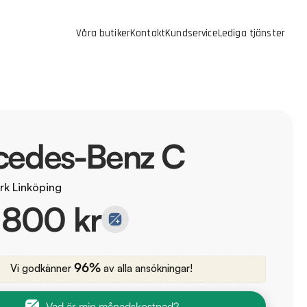
Våra butiker
Kontakt
Kundservice
Lediga tjänster
cedes-Benz C
rk Linköping
 800 kr
96%
Vi godkänner
av alla ansökningar!
Vad är min månadskostnad?