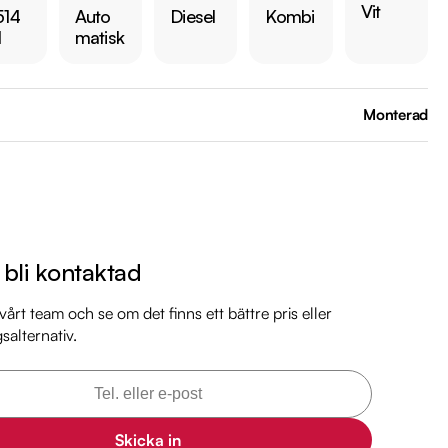
Vit
514
Auto
Diesel
Kombi
 kr 

l
matisk
är förbrukning endast 0.43 l/mil

 med 2027-03-31

brukare

Monterad
 månaders garanti

il

l

il

l bli kontaktad


il

årt team och se om det finns ett bättre pris eller
gsalternativ.
l

arkbil.se/kopa-bil/mercedes-benz/scf65t/

Skicka in