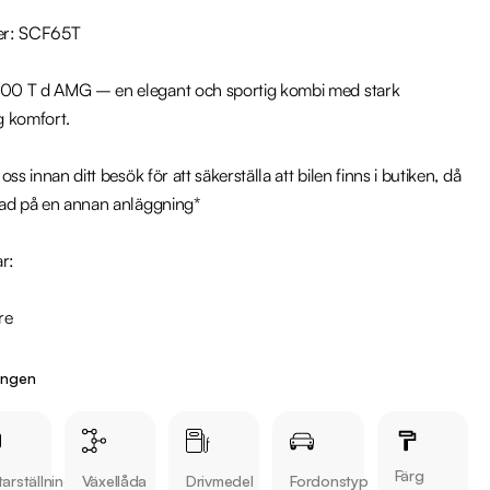
er: SCF65T

0 T d AMG – en elegant och sportig kombi med stark 
 komfort.

ss innan ditt besök för att säkerställa att bilen finns i butiken, då 
ad på en annan anläggning*

r:

ingen
Färg
arställning
Växellåda
Drivmedel
Fordonstyp
 bilen:
