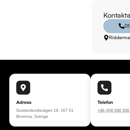
RIDDERMARK BIL 
Skydda din bil med 
Kontakta
komplettera med extra
01
enkelt hos oss.

Ridderma
Med korta lagertider 
bil: 013-480 22 00 .
försäkring från Folk
Se hur vi genomför v
https://vimeo.com/1
Telefontider:

Måndag - Söndag 0
Adress
Telefon
Gustavslundsvägen 18, 167 51
+46 (0)8 590 930
Besökstider i butik:

Bromma, Sverige
Måndag - Fredag 09