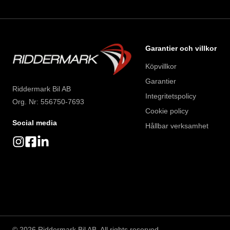
Garantier och villkor
Köpvillkor
Garantier
Riddermark Bil AB
Integritetspolicy
Org. Nr: 556750-7693
Cookie policy
Social media
Hållbar verksamhet
©
2026
Riddermark Bil AB. All rights reserved.