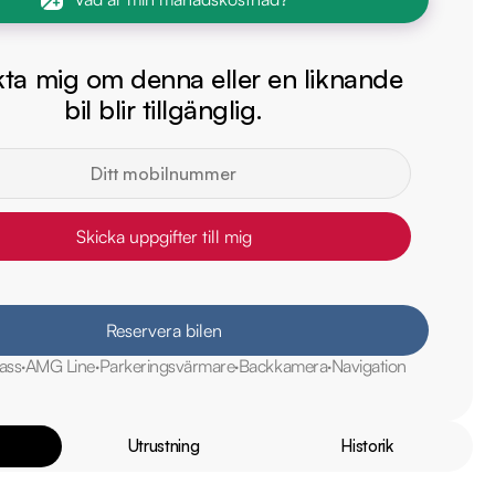
ta mig om denna eller en liknande
bil blir tillgänglig.
Skicka uppgifter till mig
Reservera bilen
ass
AMG Line
Parkeringsvärmare
Backkamera
Navigation
Utrustning
Historik