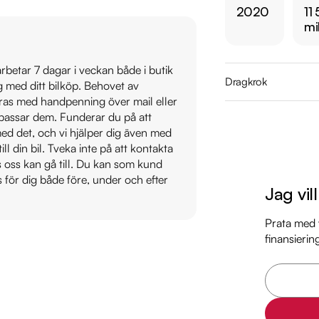
2020
11 
Årsskatt: Endast 2217
mi
Vid blandad körning 
Besiktigad till och
 arbetar 7 dagar i veckan både i butik
Endast två tidigare 
Dragkrok
ig med ditt bilköp. Behovet av
Möjlighet till 12-60
veras med handpenning över mail eller
t passar dem. Funderar du på att
Servicehistorik:

s med det, och vi hjälper dig även med
2020-12-14 - 2075 m
till din bil. Tveka inte på att kontakta
os oss kan gå till. Du kan som kund
2021-12-13 - 3784 mi
s för dig både före, under och efter
2022-11-23 - 5524 m
Jag vil
2023-11-27 - 7111 mil
2024-11-20 - 8872 m
Prata med v
finansierin
2025-11-18 - 11015 mi
Besök

https://www.ridderm
för att:
