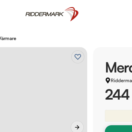
Värmare
Mer
Ridderma
244