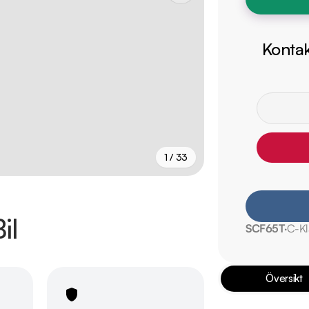
Kontak
1 / 33
+
28
fler
il
SCF65T
C-Kl
Översikt