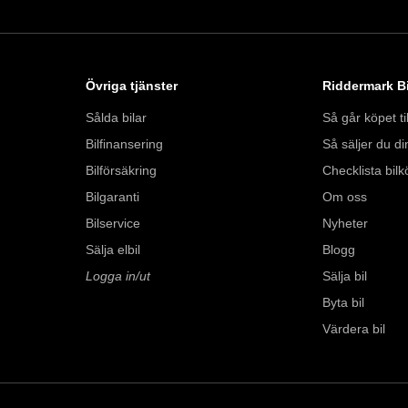
Lördag 10:00 - 18:
Söndag 10:00 - 16:
Välkomna!
Övriga tjänster
Riddermark Bi
Sålda bilar
Så går köpet til
Bilfinansering
Så säljer du din
Bilförsäkring
Checklista bilk
Bilgaranti
Om oss
Bilservice
Nyheter
Sälja elbil
Blogg
Logga in/ut
Sälja bil
Byta bil
Värdera bil