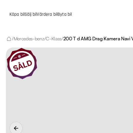
Köpa bil
Sälj bil
Värdera bil
Byta bil
/
Mercedes-benz
/
C-Klass
/
200 T d AMG Drag Kamera Navi 