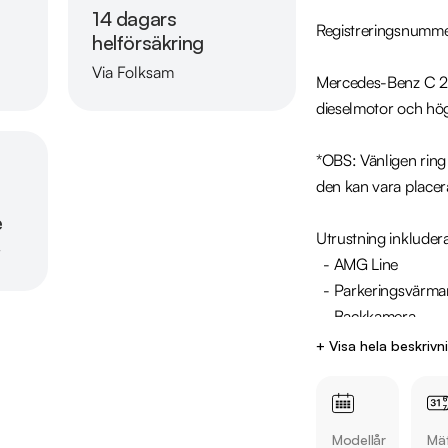
14 dagars
Registreringsnumm
helförsäkring
Via Folksam
Mercedes-Benz C 20
Läs mer om oss
dieselmotor och hög
*OBS: Vänligen ring o
den kan vara placer
e
Utrustning inkludera
r
  - AMG Line

  - Parkeringsvärmare

  - Backkamera

  - Navigation

+ Visa hela beskrivn
  - Klädsel Skinn/Alcantara

  - Farthållare

Modellår
Mät
Övrig information om