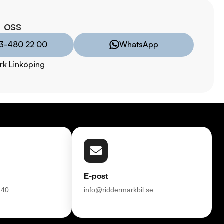
TRYGGHETSPAKET:

vårt trygghetspaket. Välj mellan 12-60 månaders garanti och 
 oss
 hjuluppsättningar till bra priser. Gör ditt bilköp tryggt och 
3-480 22 00
WhatsApp
rk Linköping
försvinner våra bilar snabbt! Ring oss idag för att reservera din 
 Vi erbjuder även skräddarsydd finansiering och 14 dagars fri 
sam.

åra tester här:

011323016

8:00 - 24:00

E-post
 40
info@riddermarkbil.se
:00 - 19:00
